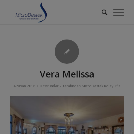
Vera Melissa
/
/
4 Nisan 2018
0 Yorumlar
tarafından
MicroDestek KolayOfis