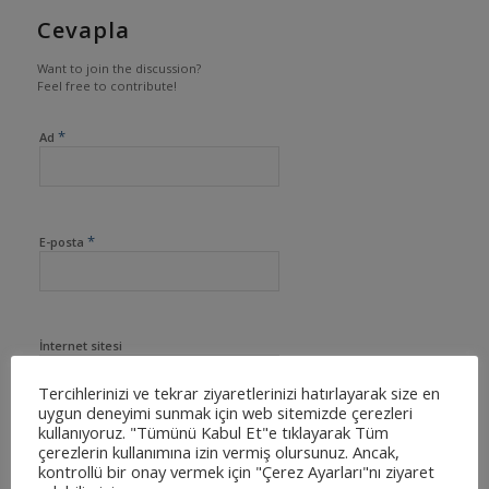
Cevapla
Want to join the discussion?
Feel free to contribute!
*
Ad
*
E-posta
İnternet sitesi
Tercihlerinizi ve tekrar ziyaretlerinizi hatırlayarak size en
uygun deneyimi sunmak için web sitemizde çerezleri
kullanıyoruz. "Tümünü Kabul Et"e tıklayarak Tüm
çerezlerin kullanımına izin vermiş olursunuz. Ancak,
kontrollü bir onay vermek için "Çerez Ayarları"nı ziyaret