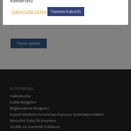
edebilirsiniz.
Daha Fazla Detay
Tümünü Kabul Et
KURUMSAL
Hakkımızda
Kalite Belgeleri
Bilgilendirme Belgeleri
Kişisel Verilerin Korunması Kanunu Aydınlatma Metni
Mesafeli Satış Sözleşmesi
Gizlilik ve Güvenlik Politikası