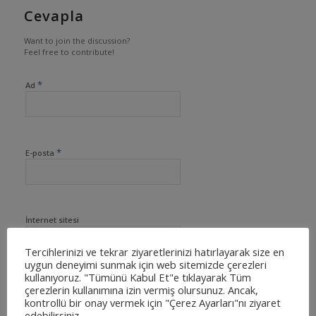
Cevapla
Want to join the discussion?
Feel free to contribute!
*
Ad
*
E-posta
İnternet sitesi
Tercihlerinizi ve tekrar ziyaretlerinizi hatırlayarak size en
uygun deneyimi sunmak için web sitemizde çerezleri
kullanıyoruz. "Tümünü Kabul Et"e tıklayarak Tüm
çerezlerin kullanımına izin vermiş olursunuz. Ancak,
kontrollü bir onay vermek için "Çerez Ayarları"nı ziyaret
edebilirsiniz.