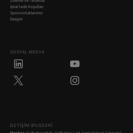
Ödeme ve Teslimat
İptal İade Koşulları
Sponsorluklarımız
İletişim
SOSYAL MEDYA
İLETİŞİM BİLGİLERİ
Merkez:
Gülbahçe Mah. Gülbahçe Cad. İzmir Yüksek Teknoloji