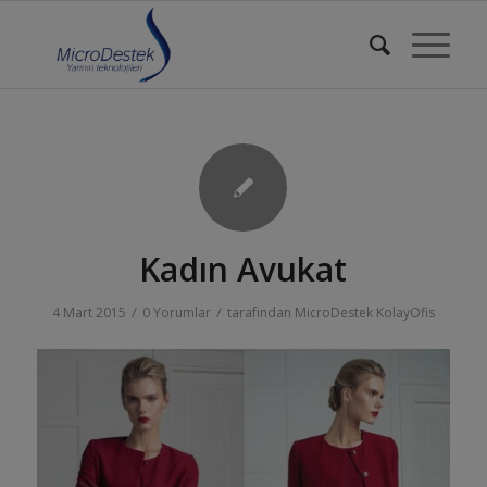
Kadın Avukat
/
/
4 Mart 2015
0 Yorumlar
tarafından
MicroDestek KolayOfis