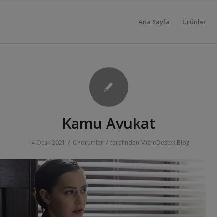
Ana Sayfa
Ürünler
Kamu Avukat
/
/
14 Ocak 2021
0 Yorumlar
tarafından
MicroDestek Blog