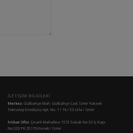
İLETİŞİM BİLGİLERİ
Merkez:
Gülbahçe Mah. Gülbahçe Cad. İzmir Yüksek
Teknoloji Enstitüsü Apt. No: 1 / 16 / 53 Urla / İzmir
İrtibat Ofisi:
Çınarlı Mahallesi 1572 Sokak No:33 İç Kapı
No:203 PK.35170 Konak / İzmir