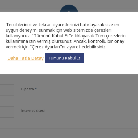
0
Tercihlerinizi ve tekrar ziyaretlerinizi hatırlayarak size en
CEVAPLAR
uygun deneyimi sunmak için web sitemizde çerezleri
kullanıyoruz. "Tümünü Kabul Et"e tıklayarak Tüm çerezlerin
kullanımına izin vermiş olursunuz. Ancak, kontrollü bir onay
vermek için "Çerez Ayarları"nı ziyaret edebilirsiniz.
Daha Fazla Detay
Tümünü Kabul Et
*
Ad
*
E-posta
İnternet sitesi