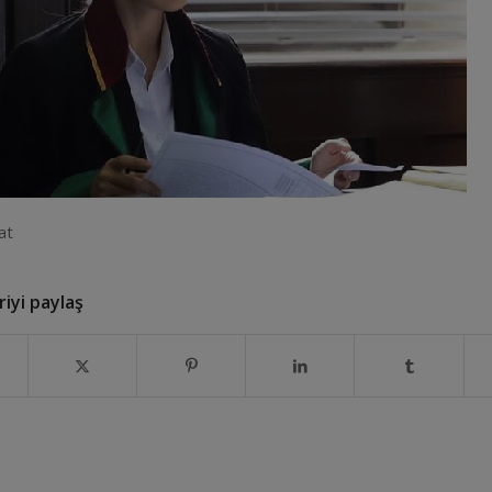
at
iyi paylaş