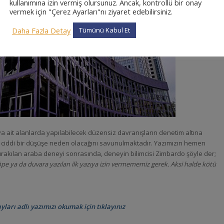
kullanımına izin vermiş olursunuz. Ancak, kontrollü bir onay
vermek için "Çerez Ayarları"nı ziyaret edebilirsiniz.
Daha Fazla Detay
Tümünü Kabul Et
a ait alanlarda yapılabilecek düzensiz davranışların denetim altına
 ciddi bir düşüşe neden olacağını savunulmaktadır. Yazımızın hemen
 bırakılan araba deneyi sonrasında, deneyin bilimcisi Zimbardo şöyle der;
k çöpe ya da duvara yazılan ilk yazıya izin vermememiz gerek. Aksi halde kötü
ayları adlı yazımızı okumak için tıklayınız