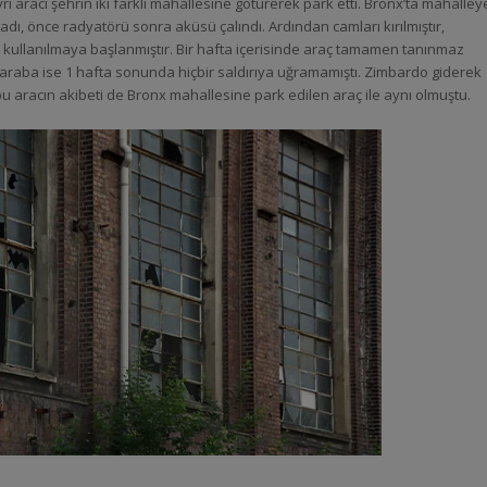
ayrı aracı şehrin iki farklı mahallesine götürerek park etti. Bronx’ta mahalley
radı, önce radyatörü sonra aküsü çalındı. Ardından camları kırılmıştır,
an kullanılmaya başlanmıştır. Bir hafta içerisinde araç tamamen tanınmaz
 araba ise 1 hafta sonunda hiçbir saldırıya uğramamıştı. Zimbardo giderek
 bu aracın akibeti de Bronx mahallesine park edilen araç ile aynı olmuştu.