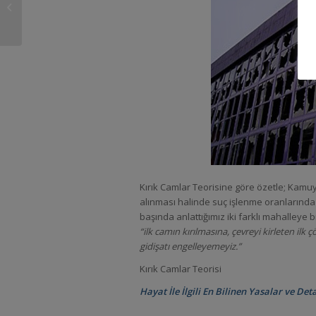
Cinayetler;
Hinterkaifeck Katliamı
Kırık Camlar Teorisine göre özetle; Kamuy
alınması halinde suç işlenme oranlarında
başında anlattığımız iki farklı mahalleye
“ilk camın kırılmasına, çevreyi kirleten il
gidişatı engelleyemeyiz.”
Kırık Camlar Teorisi
Hayat İle İlgili En Bilinen Yasalar ve Det