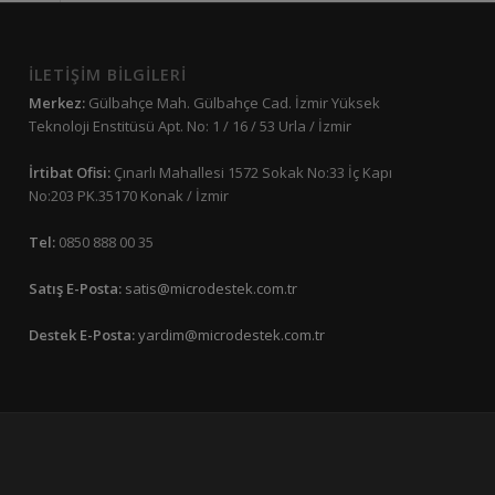
İLETİŞİM BİLGİLERİ
Merkez:
Gülbahçe Mah. Gülbahçe Cad. İzmir Yüksek
Teknoloji Enstitüsü Apt. No: 1 / 16 / 53 Urla / İzmir
İrtibat Ofisi:
Çınarlı Mahallesi 1572 Sokak No:33 İç Kapı
No:203 PK.35170 Konak / İzmir
Tel:
0850 888 00 35
Satış E-Posta:
satis@microdestek.com.tr
Destek E-Posta:
yardim@microdestek.com.tr