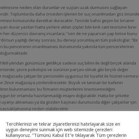
 yönelmesine neden olan durumlar ve suçtan uzak durmasını sağlayan
oridir. Toplumlarda daha önceden işlenen bir suç onarılmadan göz önünd
lenmesi konusunda davetkar duracaktır. Teoride bahsi geçen bir binanın
an duvar yazıları hatta yerlere atılan çöpler bile kırık cam teorisine birer
an her düzensiz davranış insanlara; “sen de ne yaparsan yap kimse bunu
do’nun yaptığı deney sonrası, bu deneyi yorumlayan tüm psikologlar; “Bir
ırılan bu pencerenin onarılmaması durumunda yakında tüm pencerelerinin
 doğurmaktadır.
 1969 yılından günümüze geldikçe sadece suç bilimi ile değil birçok alanda
çerisinde; çevre psikolojisi ve sürünün parçası olmak gibi birçok değer
ir mağazada çalışan bir personelin uygunsuz bir kıyafet ile hizmet vermesi
ir Zincir mağazaya yönlendirecektir. Büyük ve tanınan bir kafenin
ıdının bulunmaması; bu firmanın müşterilerini önemsemediğini
gun bir ortamda hazırlanmadığı imajını doğurabilir. Hatta bir şirkette
kli uyarıyı almaması ya da gözden kaçması durumunda diğer çalışanlar için
i savsaklamasına neden olabilecektir.
Tercihlerinizi ve tekrar ziyaretlerinizi hatırlayarak size en
uygun deneyimi sunmak için web sitemizde çerezleri
kullanıyoruz. "Tümünü Kabul Et"e tıklayarak Tüm çerezlerin