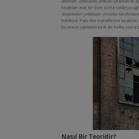
atılmıştır. Zimbardo, plakası çıkarılan iki 
bırakılan araç bir süre sonra saldırıya uğ
döşemeleri yırtılmıştır, evsizler tarafınd
haldeydi. Palo Alto mahallesine bırakılan
bu aracın camlarını kırdı. Bir hafta sonra
Nasıl Bir Teoridir?