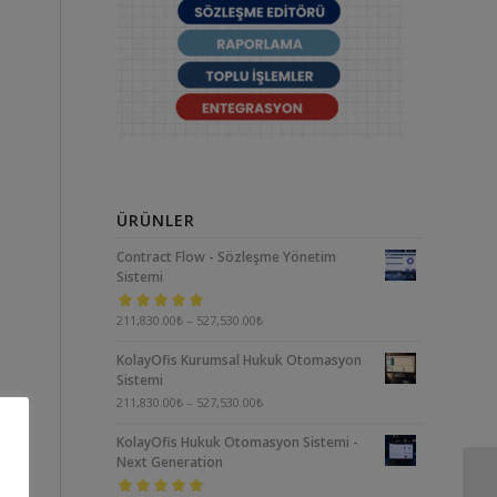
e
ÜRÜNLER
Contract Flow - Sözleşme Yönetim
Sistemi
5 üzerinden
211,830.00
₺
–
527,530.00
₺
5.00
oy aldı
KolayOfis Kurumsal Hukuk Otomasyon
Sistemi
211,830.00
₺
–
527,530.00
₺
KolayOfis Hukuk Otomasyon Sistemi -
Next Generation