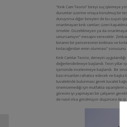
“Kırık Cam Teorisi” bireyi suç işlemeye
durumlar üzerine ortaya konulmuş bir te
duruyorsa diğer bireyleri de bu suçun iş
onarılmayan kırık camları; üzeri kapatılmay
örnektir. Düzeltilmeyen ya da onarılmay
umursamıyor” mesajını verecektir. Zimbar
binanın bir penceresinin kırılması ve k
kırılacağından emin olunması” sonucunu
Kırık Camlar Teorisi, deneyin uygulandığı
değerlendirilmeye başlandı. Teori yıllar i
içerisinde incelenmeye başlandı. Bir zinc
bazı insanları rahatsız edecek ve başka b
tuvaletinde bulunması gerek tuvalet kağ
önemsemediği için mutfakta siparişlerin uy
görevini iyi yapmayan bir çalışanın gere
de nasıl olsa görülmüyor düşüncesi ile iş
Çözülememiş