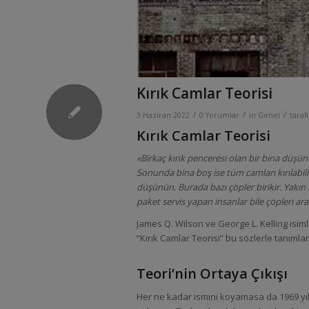
Kırık Camlar Teorisi
/
/
/
3 Haziran 2022
0 Yorumlar
in
Genel
tara
Kırık Camlar Teorisi
«Birkaç kırık penceresi olan bir bina düşü
Sonunda bina boş ise tüm camları kırılabili
düşünün. Burada bazı çöpler birikir. Yakın
paket servis yapan insanlar bile çöpleri ara
James Q. Wilson ve George L. Kelling isimli
“Kırık Camlar Teorisi” bu sözlerle tanıml
Teori’nin Ortaya Çıkışı
Her ne kadar ismini koyamasa da 1969 yılı