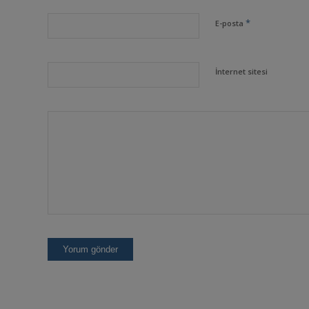
*
E-posta
İnternet sitesi