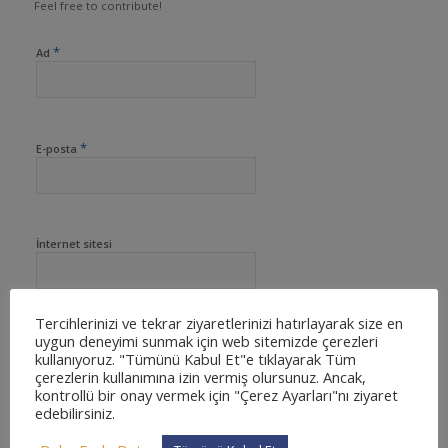
Feel free to contribute!
*
Ad
*
E-posta
İnternet sitesi
Tercihlerinizi ve tekrar ziyaretlerinizi hatırlayarak size en
uygun deneyimi sunmak için web sitemizde çerezleri
kullanıyoruz. "Tümünü Kabul Et"e tıklayarak Tüm
çerezlerin kullanımına izin vermiş olursunuz. Ancak,
kontrollü bir onay vermek için "Çerez Ayarları"nı ziyaret
edebilirsiniz.