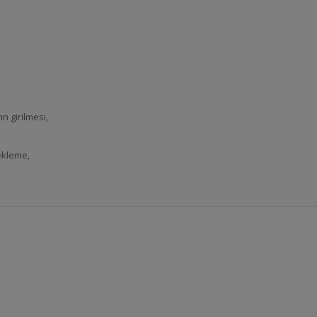
n girilmesi,
ekleme,