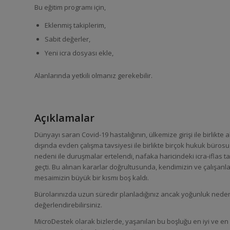
Bu eğitim programı için,
Eklenmiş takiplerim,
Sabit değerler,
Yeni icra dosyası ekle,
Alanlarında yetkili olmanız gerekebilir.
Açıklamalar
Dünyayı saran Covid-19 hastalığının, ülkemize girişi ile birlikte
dışında evden çalışma tavsiyesi ile birlikte birçok hukuk büro
nedeni ile duruşmalar ertelendi, nafaka haricindeki icra-iflas 
geçti. Bu alınan kararlar doğrultusunda, kendimizin ve çalışanla
mesaimizin büyük bir kısmı boş kaldı.
Bürolarınızda uzun süredir planladığınız ancak yoğunluk neden
değerlendirebilirsiniz.
MicroDestek olarak bizlerde, yaşanılan bu boşluğu en iyi ve en 