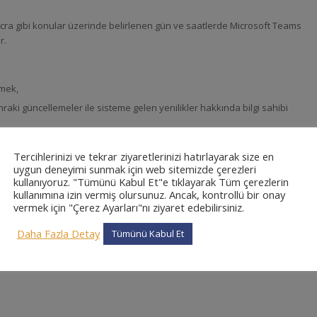
icra gibi konular üzerinde belirlenen gün ve saatlerde Microsoft Teams
r.
çmek,
ki güncellemeler ile sisteme gelen yenilikler hakkında bilgi sahibi
arda yeniden eğitim almak,
Tercihlerinizi ve tekrar ziyaretlerinizi hatırlayarak size en
aha işlevsel kullanılması,
uygun deneyimi sunmak için web sitemizde çerezleri
kullanıyoruz. "Tümünü Kabul Et"e tıklayarak Tüm çerezlerin
kullanımına izin vermiş olursunuz. Ancak, kontrollü bir onay
vermek için "Çerez Ayarları"nı ziyaret edebilirsiniz.
eğitimlere sadece uzaktan eğitim formu doldurularak katılabilir, mevcut
iniz için bizlerle iletişime geçebilirsiniz.
Daha Fazla Detay
Tümünü Kabul Et