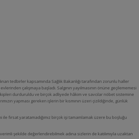
 alınan tedbirler kapsamında Sağlık Bakanlığı tarafından zorunlu haller
su evlerinden çalışmaya başladı. Salgının yayılmasının önüne geçilememesi
takipleri durduruldu ve birçok adliyede hâkim ve savcılar nöbet sistemine
rımızın yapması gereken işlerin bir kısmının üzeri çizildiğinde, günlük
i ile fırsat yaratamadığımız birçok işi tamamlamak üzere bu boşluğu
verimli şekilde değerlendirebilmek adına sizlerin de katılımıyla uzaktan