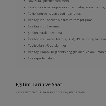
Dövizli takiplerde talep metni,
Takip öncesi ve takip sonrası faiz detaylarına ulaşma,
Takip kartı ve hesap özeti hazırlama,
İcra föyüne Tahsilat, Masraf ve feragat girme,
İcra taahhüttü ekleme,
Şablon evrak hazırlama,
İcra föyüne Takbis, Mernis, EGM, TPE gibi sorgulamaları
Tebligatların Föye işlenmesi,
İcra föyü kapak bilgilerinin değiştirilmesi ve dokuman 
İcra raporlamaları
Eğitim Tarih ve Saati
Yeni eğitim tarihi kısa süre sonra yayınlanacaktır.