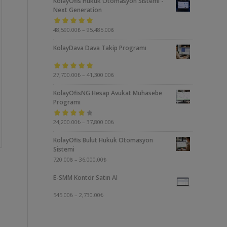
KolayOfis Hukuk Otomasyon Sistemi -
Next Generation
5 üzerinden
48,590.00
₺
–
95,485.00
₺
5.00
oy aldı
KolayDava Dava Takip Programı
5 üzerinden
27,700.00
₺
–
41,300.00
₺
5.00
oy aldı
KolayOfisNG Hesap Avukat Muhasebe
Programı
5
24,200.00
₺
–
37,800.00
₺
üzerinden
KolayOfis Bulut Hukuk Otomasyon
4.00
oy aldı
Sistemi
720.00
₺
–
36,000.00
₺
E-SMM Kontör Satın Al
545.00
₺
–
2,730.00
₺