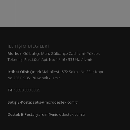
İLETİŞİM BİLGİLERİ
Merkez:
Gülbahçe Mah. Gülbahçe Cad. İzmir Yüksek
Teknoloji Enstitüsü Apt. No: 1 / 16 / 53 Urla / İzmir
İrtibat Ofisi:
Çınarlı Mahallesi 1572 Sokak No:33 İç Kapı
No:203 PK.35170 Konak / İzmir
Tel:
0850 888 00 35
Satış E-Posta:
satis@microdestek.com.tr
Destek E-Posta:
yardim@microdestek.com.tr