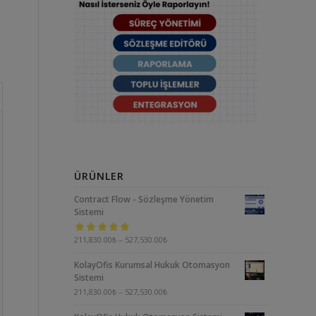
ÜRÜNLER
Contract Flow - Sözleşme Yönetim
Sistemi
5 üzerinden
211,830.00
₺
–
527,530.00
₺
5.00
oy aldı
KolayOfis Kurumsal Hukuk Otomasyon
Sistemi
211,830.00
₺
–
527,530.00
₺