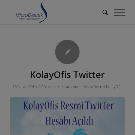
KolayOfis Twitter
/
/
15 Nisan 2014
0 Yorumlar
tarafından
MicroDestek KolayOfis