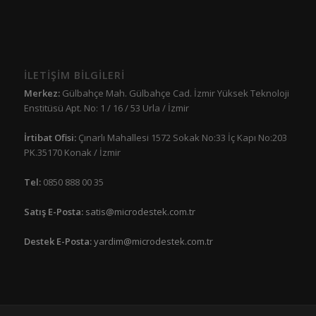
İLETİŞİM BİLGİLERİ
Merkez:
Gülbahçe Mah. Gülbahçe Cad. İzmir Yüksek Teknoloji
Enstitüsü Apt. No: 1 / 16 / 53 Urla / İzmir
İrtibat Ofisi:
Çınarlı Mahallesi 1572 Sokak No:33 İç Kapı No:203
PK.35170 Konak / İzmir
Tel:
0850 888 00 35
Satış E-Posta:
satis@microdestek.com.tr
Destek E-Posta:
yardim@microdestek.com.tr