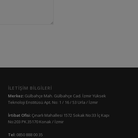
İLETİŞİM BİLGİLERİ
Merkez:
Gülbahçe Mah. Gülbahçe Cad. İzmir Yüksek
Teknoloji Enstitüsü Apt. No: 1 / 16 / 53 Urla / İzmir
İrtibat Ofisi:
Çınarlı Mahallesi 1572 Sokak No:33 İç Kapı
No:203 PK.35170 Konak / İzmir
Tel:
0850 888 00 35