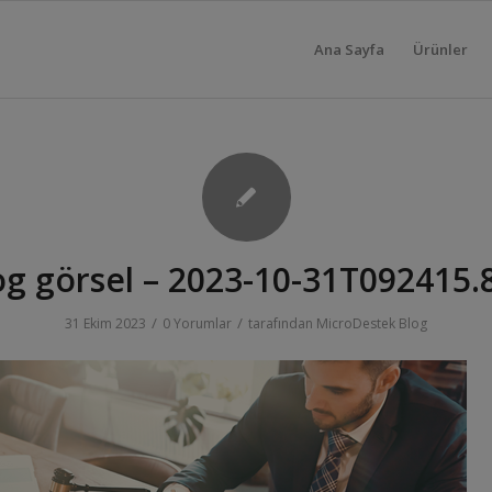
Ana Sayfa
Ürünler
og görsel – 2023-10-31T092415.
/
/
31 Ekim 2023
0 Yorumlar
tarafından
MicroDestek Blog