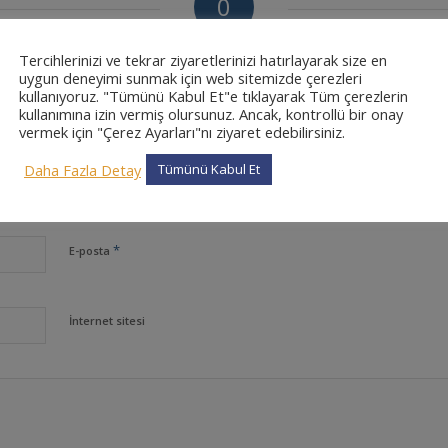
0
CEVAPLAR
Tercihlerinizi ve tekrar ziyaretlerinizi hatırlayarak size en
uygun deneyimi sunmak için web sitemizde çerezleri
kullanıyoruz. "Tümünü Kabul Et"e tıklayarak Tüm çerezlerin
kullanımına izin vermiş olursunuz. Ancak, kontrollü bir onay
vermek için "Çerez Ayarları"nı ziyaret edebilirsiniz.
Daha Fazla Detay
Tümünü Kabul Et
*
Ad
*
E-posta
İnternet sitesi