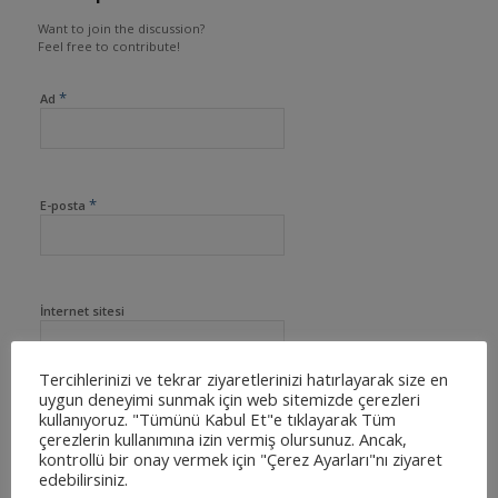
Want to join the discussion?
Feel free to contribute!
*
Ad
*
E-posta
İnternet sitesi
Tercihlerinizi ve tekrar ziyaretlerinizi hatırlayarak size en
uygun deneyimi sunmak için web sitemizde çerezleri
kullanıyoruz. "Tümünü Kabul Et"e tıklayarak Tüm
çerezlerin kullanımına izin vermiş olursunuz. Ancak,
kontrollü bir onay vermek için "Çerez Ayarları"nı ziyaret
edebilirsiniz.