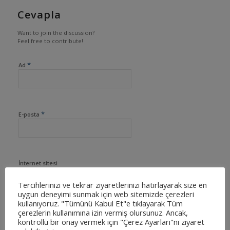
Cevapla
Want to join the discussion?
Feel free to contribute!
*
Ad
*
E-posta
İnternet sitesi
Tercihlerinizi ve tekrar ziyaretlerinizi hatırlayarak size en
uygun deneyimi sunmak için web sitemizde çerezleri
kullanıyoruz. "Tümünü Kabul Et"e tıklayarak Tüm
çerezlerin kullanımına izin vermiş olursunuz. Ancak,
kontrollü bir onay vermek için "Çerez Ayarları"nı ziyaret