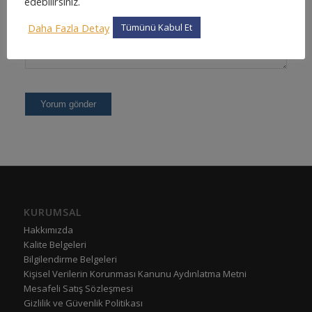
edebilirsiniz.
Daha Fazla Detay
Tümünü Kabul Et
KURUMSAL
Hakkımızda
Kalite Belgeleri
Bilgilendirme Belgeleri
Kişisel Verilerin Korunması Kanunu Aydınlatma Metni
Mesafeli Satış Sözleşmesi
Gizlilik ve Güvenlik Politikası