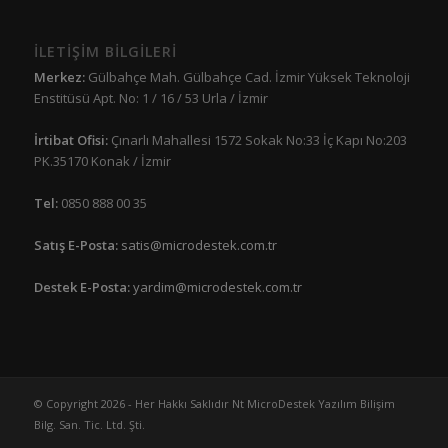
İLETİŞİM BİLGİLERİ
Merkez:
Gülbahçe Mah. Gülbahçe Cad. İzmir Yüksek Teknoloji
Enstitüsü Apt. No: 1 / 16 / 53 Urla / İzmir
İrtibat Ofisi:
Çınarlı Mahallesi 1572 Sokak No:33 İç Kapı No:203
PK.35170 Konak / İzmir
Tel:
0850 888 00 35
Satış E-Posta:
satis@microdestek.com.tr
Destek E-Posta:
yardim@microdestek.com.tr
© Copyright 2026 - Her Hakkı Saklıdır Nt MicroDestek Yazılım Bilişim
Bilg. San. Tic. Ltd. Şti.