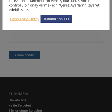
çerezlerin kullanımına izin vermiş olursunuz. Ancak,
kontrollü bir onay vermek için "Çerez Ayarları"nı ziyaret
edebilirsiniz.
Daha Fazla Detay
Tümünü Kabul Et
KURUMSAL
Hakkımızda
Kalite Belgeleri
Bilgilendirme Belgeleri