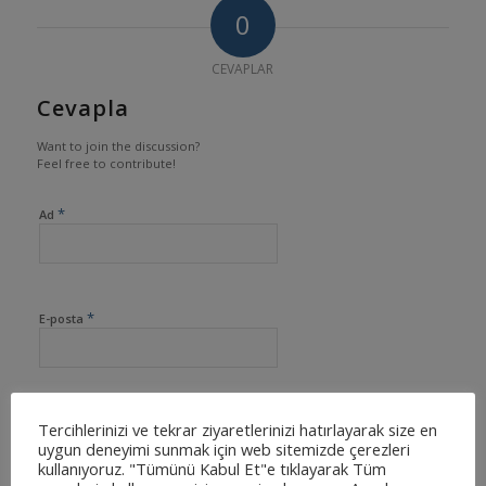
0
CEVAPLAR
Cevapla
Want to join the discussion?
Feel free to contribute!
*
Ad
*
E-posta
İnternet sitesi
Tercihlerinizi ve tekrar ziyaretlerinizi hatırlayarak size en
uygun deneyimi sunmak için web sitemizde çerezleri
kullanıyoruz. "Tümünü Kabul Et"e tıklayarak Tüm