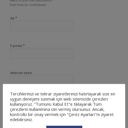
Want to join the discussion?
Feel free to contribute!
*
Ad
*
E-posta
İnternet sitesi
Tercihlerinizi ve tekrar ziyaretlerinizi hatırlayarak size en
uygun deneyimi sunmak için web sitemizde çerezleri
kullanıyoruz. "Tümünü Kabul Et"e tıklayarak Tüm
çerezlerin kullanımına izin vermiş olursunuz. Ancak,
kontrollü bir onay vermek için "Çerez Ayarları"nı ziyaret
edebilirsiniz.