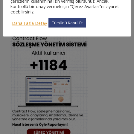
çerezlerin kullanımına izin vermiş olursunuz. Ancak,
kontrollü bir onay vermek için "Çerez Ayarları"nı ziyaret
edebilirsiniz.
SÖZLEŞME YÖNETIM SISTEMI
Daha Fazla Detay
Tümünü Kabul Et