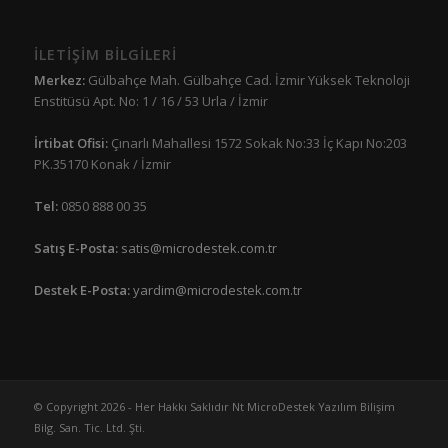
İLETİŞİM BİLGİLERİ
Merkez:
Gülbahçe Mah. Gülbahçe Cad. İzmir Yüksek Teknoloji
Enstitüsü Apt. No: 1 / 16 / 53 Urla / İzmir
İrtibat Ofisi:
Çınarlı Mahallesi 1572 Sokak No:33 İç Kapı No:203
PK.35170 Konak / İzmir
Tel:
0850 888 00 35
Satış E-Posta:
satis@microdestek.com.tr
Destek E-Posta:
yardim@microdestek.com.tr
© Copyright 2026 - Her Hakkı Saklıdır Nt MicroDestek Yazılım Bilişim
Bilg. San. Tic. Ltd. Şti.