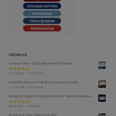
ÜRÜNLER
Contract Flow - Sözleşme Yönetim Sistemi
5 üzerinden
211,830.00
₺
–
527,530.00
₺
5.00
oy aldı
KolayOfis Kurumsal Hukuk Otomasyon Sistemi
211,830.00
₺
–
527,530.00
₺
KolayOfis Hukuk Otomasyon Sistemi - Next Generation
5 üzerinden
48,590.00
₺
–
95,485.00
₺
5.00
oy aldı
KolayDava Dava Takip Programı