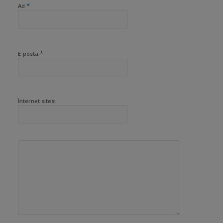
*
Ad
*
E-posta
İnternet sitesi