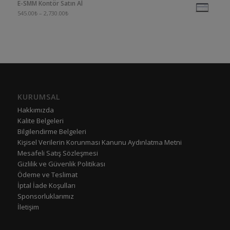
E-SMM Kontör Satın Al
545.00
₺
–
2,730.00
₺
KURUMSAL
Hakkımızda
Kalite Belgeleri
Bilgilendirme Belgeleri
Kişisel Verilerin Korunması Kanunu Aydınlatma Metni
Mesafeli Satış Sözleşmesi
Gizlilik ve Güvenlik Politikası
Ödeme ve Teslimat
İptal İade Koşulları
Sponsorluklarımız
İletişim