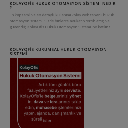
KOLAYOFIS HUKUK OTOMASYON SISTEMI NEDIR
?
En kapsamlı ve en detaylı, kullanımı kolay web tabanlı hukuk
otomasyon sistemi. Sizde binlerce avukatın tercih ettiği ve
güvendiği KolayOfis Hukuk Otomasyon Sistemi 'ne katılın !
KOLAYOFIS KURUMSAL HUKUK OTOMASYON
SISTEMI