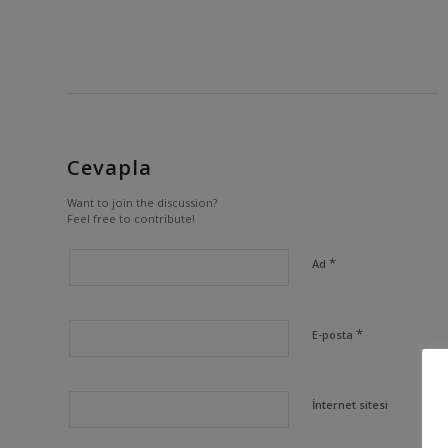
Cevapla
Want to join the discussion?
Feel free to contribute!
*
Ad
*
E-posta
İnternet sitesi