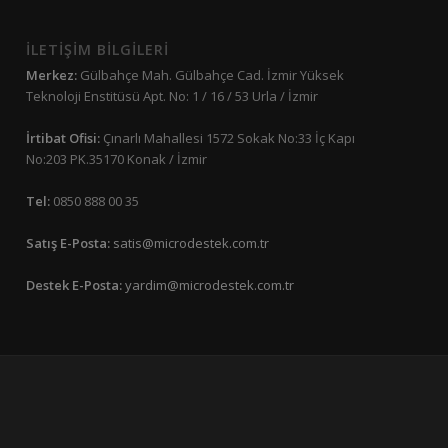
İLETİŞİM BİLGİLERİ
Merkez:
Gülbahçe Mah. Gülbahçe Cad. İzmir Yüksek
Teknoloji Enstitüsü Apt. No: 1 / 16 / 53 Urla / İzmir
İrtibat Ofisi:
Çınarlı Mahallesi 1572 Sokak No:33 İç Kapı
No:203 PK.35170 Konak / İzmir
Tel:
0850 888 00 35
Satış E-Posta:
satis@microdestek.com.tr
Destek E-Posta:
yardim@microdestek.com.tr