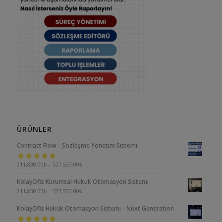
ÜRÜNLER
Contract Flow - Sözleşme Yönetim Sistemi
5 üzerinden
211,830.00
₺
–
527,530.00
₺
5.00
oy aldı
KolayOfis Kurumsal Hukuk Otomasyon Sistemi
211,830.00
₺
–
527,530.00
₺
KolayOfis Hukuk Otomasyon Sistemi - Next Generation