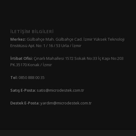
İLETİŞİM BİLGİLERİ
Merkez:
Gülbahçe Mah. Gülbahçe Cad. İzmir Yüksek Teknoloji
Enstitüsü Apt. No: 1 / 16 / 53 Urla / İzmir
İrtibat Ofisi:
Çınarlı Mahallesi 1572 Sokak No:33 İç Kapı No:203
PK.35170 Konak / İzmir
Tel:
0850 888 00 35
Satış E-Posta:
satis@microdestek.com.tr
Destek E-Posta:
yardim@microdestek.com.tr