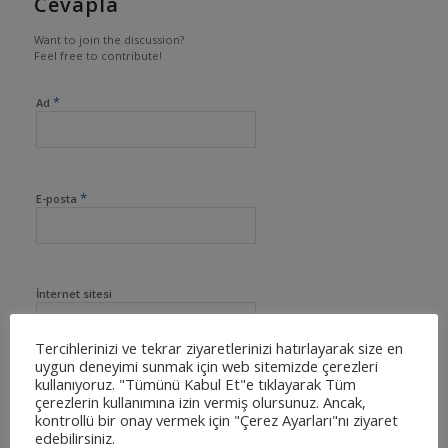
Cevapla
Want to join the discussion?
Feel free to contribute!
*
Ad
*
E-posta
İnternet sitesi
Tercihlerinizi ve tekrar ziyaretlerinizi hatırlayarak size en
uygun deneyimi sunmak için web sitemizde çerezleri
kullanıyoruz. "Tümünü Kabul Et"e tıklayarak Tüm
çerezlerin kullanımına izin vermiş olursunuz. Ancak,
kontrollü bir onay vermek için "Çerez Ayarları"nı ziyaret
edebilirsiniz.