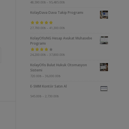
5 üzerinden
48,590.00
₺
–
95,485.00
₺
5.00
oy aldı
KolayDava Dava Takip Programı
5 üzerinden
27,700.00
₺
–
41,300.00
₺
5.00
oy aldı
KolayOfisNG Hesap Avukat Muhasebe
Programı
5
24,200.00
₺
–
37,800.00
₺
üzerinden
KolayOfis Bulut Hukuk Otomasyon
4.00
oy aldı
Sistemi
720.00
₺
–
36,000.00
₺
E-SMM Kontör Satın Al
545.00
₺
–
2,730.00
₺