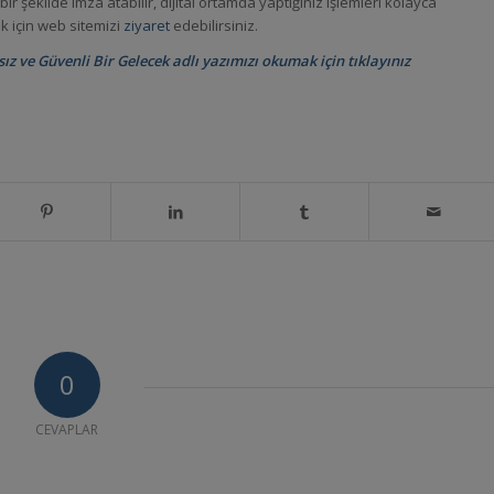
r şekilde imza atabilir, dijital ortamda yaptığınız işlemleri kolayca
k için web sitemizi
ziyaret
edebilirsiniz.
ız ve Güvenli Bir Gelecek adlı yazımızı okumak için tıklayınız
0
CEVAPLAR