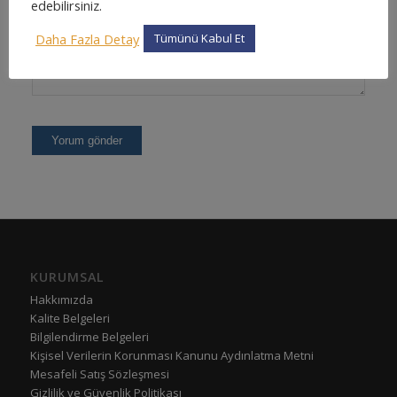
edebilirsiniz.
Daha Fazla Detay
Tümünü Kabul Et
KURUMSAL
Hakkımızda
Kalite Belgeleri
Bilgilendirme Belgeleri
Kişisel Verilerin Korunması Kanunu Aydınlatma Metni
Mesafeli Satış Sözleşmesi
Gizlilik ve Güvenlik Politikası