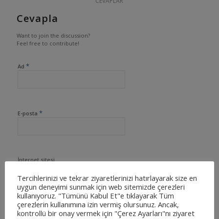
CEVAPLAR
Cevapla
Want to join the discussion?
Feel free to contribute!
*
Ad
*
E-posta
İnternet sitesi
Tercihlerinizi ve tekrar ziyaretlerinizi hatırlayarak size en
uygun deneyimi sunmak için web sitemizde çerezleri
kullanıyoruz. "Tümünü Kabul Et"e tıklayarak Tüm
çerezlerin kullanımına izin vermiş olursunuz. Ancak,
kontrollü bir onay vermek için "Çerez Ayarları"nı ziyaret