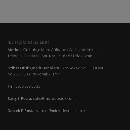
İLETİŞİM BİLGİLERİ
Merkez:
Gülbahçe Mah. Gülbahçe Cad. İzmir Yüksek
Teknoloji Enstitüsü Apt. No: 1 / 16 / 53 Urla / İzmir
İrtibat Ofisi:
Çınarlı Mahallesi 1572 Sokak No:33 İç Kapı
No:203 PK.35170 Konak / İzmir
Tel:
0850 888 00 35
Satış E-Posta:
satis@microdestek.com.tr
Destek E-Posta:
yardim@microdestek.com.tr