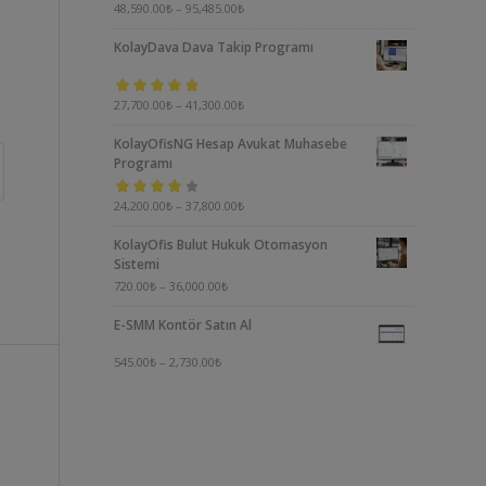
5 üzerinden
48,590.00
₺
–
95,485.00
₺
5.00
oy aldı
KolayDava Dava Takip Programı
5 üzerinden
27,700.00
₺
–
41,300.00
₺
5.00
oy aldı
KolayOfisNG Hesap Avukat Muhasebe
Programı
5
24,200.00
₺
–
37,800.00
₺
üzerinden
KolayOfis Bulut Hukuk Otomasyon
4.00
oy aldı
Sistemi
720.00
₺
–
36,000.00
₺
E-SMM Kontör Satın Al
545.00
₺
–
2,730.00
₺