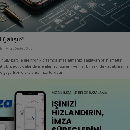
 Çalışır?
ndan
MicroDestek Blog
 SIM kart ile elektronik ortamda imza atmanızı sağlayan bir hizmettir.
et gibi pek çok alanda işlemlerinizi güvenli ve hızlı bir şekilde yapabilirsiniz.
 geçerli bir elektronik imza türüdür.