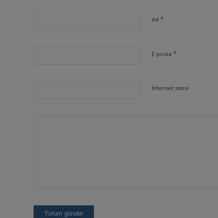
*
Ad
*
E-posta
İnternet sitesi