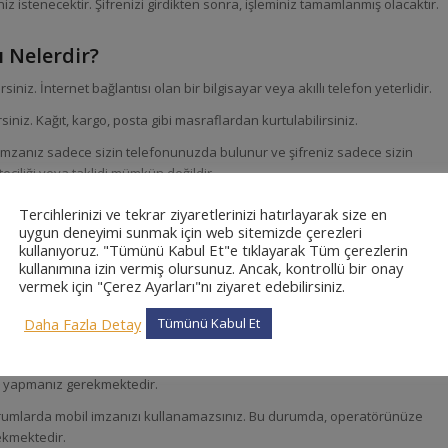
z istenecektir. Şifrenizi girdikten sonra, işleminiz tamamlanmış olacaktır.
 Nelerdir?
niz. İnternet bağlantısı olan bir bilgisayar veya akıllı telefon yeterlidir.
iniz. Kağıt, kargo, posta gibi masraflardan kurtulabilirsiniz.
z. İmzanız sadece sizin telefonunuzda bulunur ve şifreniz sadece sizin
hteciliği veya taklidi mümkün değildir.
m yapabilirsiniz. İmzanız, 5070 sayılı Elektronik İmza Kanunu’na göre yasal
Tercihlerinizi ve tekrar ziyaretlerinizi hatırlayarak size en
uygun deneyimi sunmak için web sitemizde çerezleri
kullanıyoruz. "Tümünü Kabul Et"e tıklayarak Tüm çerezlerin
kullanımına izin vermiş olursunuz. Ancak, kontrollü bir onay
ları Nelerdir?
vermek için "Çerez Ayarları"nı ziyaret edebilirsiniz.
ası durumunda, mobil imzanızı kullanamazsınız. Bu durumda,
Daha Fazla Detay
Tümünü Kabul Et
art almanız gerekmektedir.
larda mobil imzanızı kullanamazsınız. Bu durumda, uyumlu bir telefon
m yapmanız gerekmektedir.
durumlarda mobil imzanızı kullanamazsınız. Bu durumda, operatörünüze
ekmektedir.