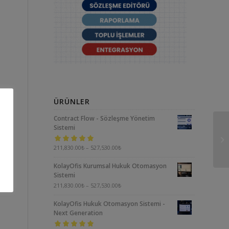
ÜRÜNLER
Contract Flow - Sözleşme Yönetim
Sistemi
5 üzerinden
211,830.00
₺
–
527,530.00
₺
5.00
oy aldı
KolayOfis Kurumsal Hukuk Otomasyon
Sistemi
211,830.00
₺
–
527,530.00
₺
KolayOfis Hukuk Otomasyon Sistemi -
Next Generation