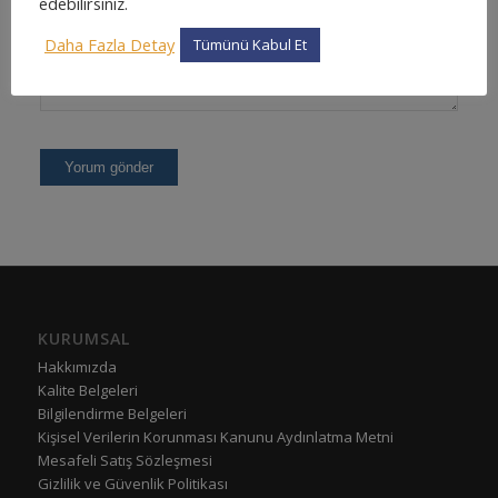
edebilirsiniz.
Daha Fazla Detay
Tümünü Kabul Et
KURUMSAL
Hakkımızda
Kalite Belgeleri
Bilgilendirme Belgeleri
Kişisel Verilerin Korunması Kanunu Aydınlatma Metni
Mesafeli Satış Sözleşmesi
Gizlilik ve Güvenlik Politikası