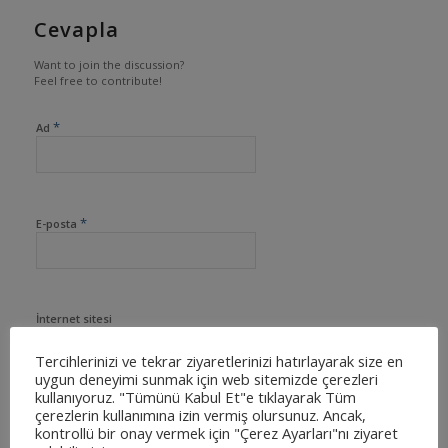
Cevapla
Want to join the discussion?
Feel free to contribute!
*
Ad
*
E-posta
İnternet sitesi
Tercihlerinizi ve tekrar ziyaretlerinizi hatırlayarak size en
uygun deneyimi sunmak için web sitemizde çerezleri
kullanıyoruz. "Tümünü Kabul Et"e tıklayarak Tüm
çerezlerin kullanımına izin vermiş olursunuz. Ancak,
kontrollü bir onay vermek için "Çerez Ayarları"nı ziyaret