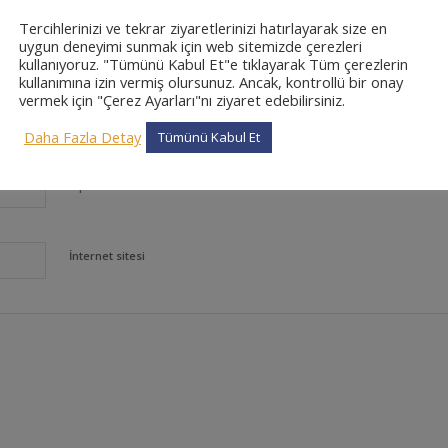
Tercihlerinizi ve tekrar ziyaretlerinizi hatırlayarak size en
uygun deneyimi sunmak için web sitemizde çerezleri
kullanıyoruz. "Tümünü Kabul Et"e tıklayarak Tüm çerezlerin
kullanımına izin vermiş olursunuz. Ancak, kontrollü bir onay
vermek için "Çerez Ayarları"nı ziyaret edebilirsiniz.
*
Ad
Daha Fazla Detay
Tümünü Kabul Et
*
E-posta
İnternet sitesi