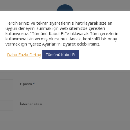
0
Tercihlerinizi ve tekrar ziyaretlerinizi hatırlayarak size en
CEVAPLAR
uygun deneyimi sunmak için web sitemizde çerezleri
kullanıyoruz. "Tümünü Kabul Et"e tıklayarak Tüm çerezlerin
kullanımına izin vermiş olursunuz. Ancak, kontrollü bir onay
vermek için "Çerez Ayarları"nı ziyaret edebilirsiniz.
Daha Fazla Detay
Tümünü Kabul Et
*
Ad
*
E-posta
İnternet sitesi