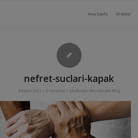
Ana Sayfa
Ürünler
nefret-suclari-kapak
/
/
8 Kasım 2021
0 Yorumlar
tarafından
MicroDestek Blog