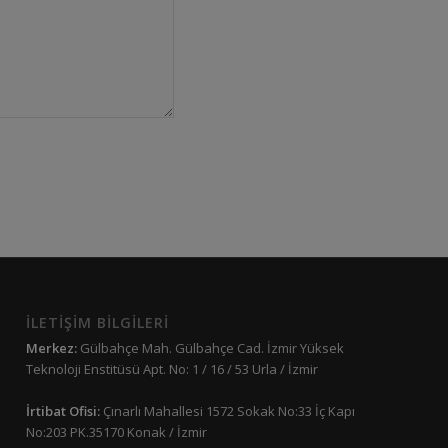
İLETİŞİM BİLGİLERİ
Merkez:
Gülbahçe Mah. Gülbahçe Cad. İzmir Yüksek
Teknoloji Enstitüsü Apt. No: 1 / 16 / 53 Urla / İzmir
İrtibat Ofisi:
Çınarlı Mahallesi 1572 Sokak No:33 İç Kapı
No:203 PK.35170 Konak / İzmir