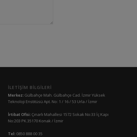
İLETİŞİM BİLGİLERİ
Merkez:
Gülbahçe Mah. Gülbahçe Cad. İzmir Yüksek
Teknoloji Enstitüsü Apt. No: 1 / 16 / 53 Urla / İzmir
İrtibat Ofisi:
Çınarlı Mahallesi 1572 Sokak No:33 İç Kapı
No:203 PK.35170 Konak / İzmir
Tel:
0850 888 00 35