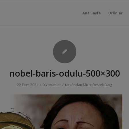
Ana Sayfa
Ürünler
nobel-baris-odulu-500×300
/
/
22 Ekim 2021
0 Yorumlar
tarafından
MicroDestek Blog