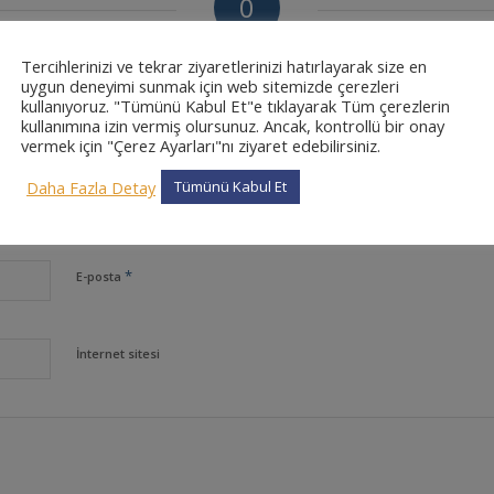
0
CEVAPLAR
Tercihlerinizi ve tekrar ziyaretlerinizi hatırlayarak size en
uygun deneyimi sunmak için web sitemizde çerezleri
kullanıyoruz. "Tümünü Kabul Et"e tıklayarak Tüm çerezlerin
kullanımına izin vermiş olursunuz. Ancak, kontrollü bir onay
vermek için "Çerez Ayarları"nı ziyaret edebilirsiniz.
Daha Fazla Detay
Tümünü Kabul Et
*
Ad
*
E-posta
İnternet sitesi