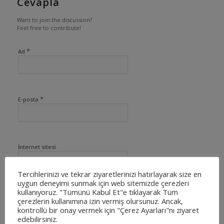
Cevapla
Want to join the discussion?
Feel free to contribute!
*
Ad
*
E-posta
İnternet sitesi
Tercihlerinizi ve tekrar ziyaretlerinizi hatırlayarak size en
uygun deneyimi sunmak için web sitemizde çerezleri
kullanıyoruz. "Tümünü Kabul Et"e tıklayarak Tüm
çerezlerin kullanımına izin vermiş olursunuz. Ancak,
kontrollü bir onay vermek için "Çerez Ayarları"nı ziyaret
edebilirsiniz.