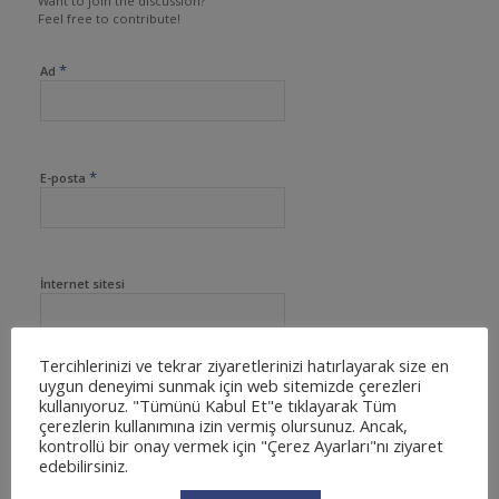
Want to join the discussion?
Feel free to contribute!
*
Ad
*
E-posta
İnternet sitesi
Tercihlerinizi ve tekrar ziyaretlerinizi hatırlayarak size en
uygun deneyimi sunmak için web sitemizde çerezleri
kullanıyoruz. "Tümünü Kabul Et"e tıklayarak Tüm
çerezlerin kullanımına izin vermiş olursunuz. Ancak,
kontrollü bir onay vermek için "Çerez Ayarları"nı ziyaret
edebilirsiniz.