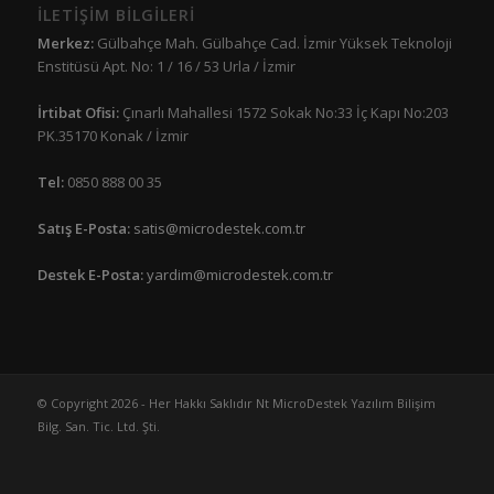
İLETİŞİM BİLGİLERİ
Merkez:
Gülbahçe Mah. Gülbahçe Cad. İzmir Yüksek Teknoloji
Enstitüsü Apt. No: 1 / 16 / 53 Urla / İzmir
İrtibat Ofisi:
Çınarlı Mahallesi 1572 Sokak No:33 İç Kapı No:203
PK.35170 Konak / İzmir
Tel:
0850 888 00 35
Satış E-Posta:
satis@microdestek.com.tr
Destek E-Posta:
yardim@microdestek.com.tr
© Copyright 2026 - Her Hakkı Saklıdır Nt MicroDestek Yazılım Bilişim
Bilg. San. Tic. Ltd. Şti.