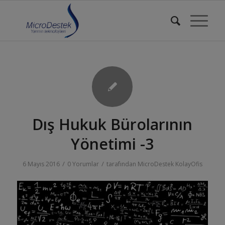
Dış Hukuk Bürolarının
Yönetimi -3
/
/
6 Mayıs 2016
0 Yorumlar
tarafından
MicroDestek KolayOfis