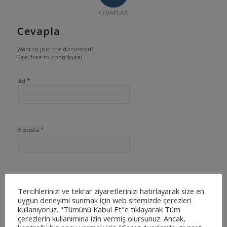
CEVAPLAR
Cevapla
Want to join the discussion?
Feel free to contribute!
*
Ad
*
E-posta
İnternet sitesi
Tercihlerinizi ve tekrar ziyaretlerinizi hatırlayarak size en
uygun deneyimi sunmak için web sitemizde çerezleri
kullanıyoruz. "Tümünü Kabul Et"e tıklayarak Tüm
çerezlerin kullanımına izin vermiş olursunuz. Ancak,