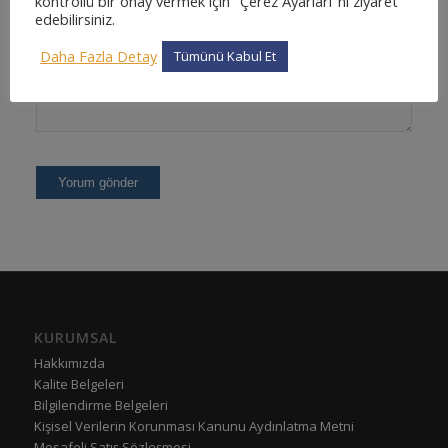
kontrollü bir onay vermek için "Çerez Ayarları"nı ziyaret
edebilirsiniz.
Daha Fazla Detay
Tümünü Kabul Et
KURUMSAL
Hakkımızda
Kalite Belgeleri
Bilgilendirme Belgeleri
Kişisel Verilerin Korunması Kanunu Aydınlatma Metni
Mesafeli Satış Sözleşmesi