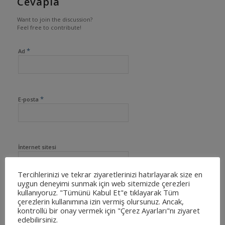
Cevapla
Want to join the discussion?
Feel free to contribute!
*
Ad
*
E-posta
İnternet sitesi
Tercihlerinizi ve tekrar ziyaretlerinizi hatırlayarak size en
uygun deneyimi sunmak için web sitemizde çerezleri
kullanıyoruz. "Tümünü Kabul Et"e tıklayarak Tüm
çerezlerin kullanımına izin vermiş olursunuz. Ancak,
kontrollü bir onay vermek için "Çerez Ayarları"nı ziyaret
edebilirsiniz.