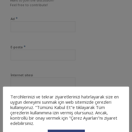
Want to join the discussion?
Feel free to contribute!
*
Ad
*
E-posta
İnternet sitesi
Tercihlerinizi ve tekrar ziyaretlerinizi hatırlayarak size en
uygun deneyimi sunmak için web sitemizde çerezleri
kullanıyoruz. "Tümünü Kabul Et"e tıklayarak Tüm
çerezlerin kullanımına izin vermiş olursunuz. Ancak,
kontrollü bir onay vermek için "Çerez Ayarları"nı ziyaret
edebilirsiniz.