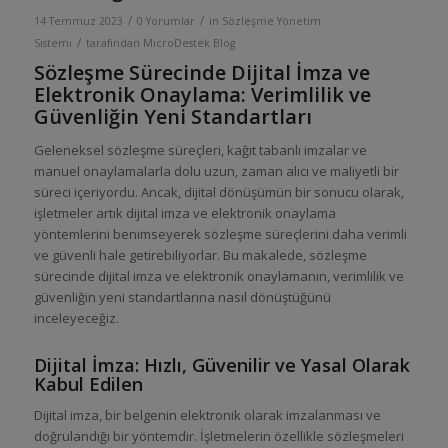
/
/
14 Temmuz 2023
0 Yorumlar
in
Sözleşme Yönetim
/
Sistemi
tarafından
MicroDestek Blog
Sözleşme Sürecinde Dijital İmza ve
Elektronik Onaylama: Verimlilik ve
Güvenliğin Yeni Standartları
Geleneksel sözleşme süreçleri, kağıt tabanlı imzalar ve
manuel onaylamalarla dolu uzun, zaman alıcı ve maliyetli bir
süreci içeriyordu. Ancak, dijital dönüşümün bir sonucu olarak,
işletmeler artık dijital imza ve elektronik onaylama
yöntemlerini benimseyerek sözleşme süreçlerini daha verimli
ve güvenli hale getirebiliyorlar. Bu makalede, sözleşme
sürecinde dijital imza ve elektronik onaylamanın, verimlilik ve
güvenliğin yeni standartlarına nasıl dönüştüğünü
inceleyeceğiz.
Dijital İmza: Hızlı, Güvenilir ve Yasal Olarak
Kabul Edilen
Dijital imza, bir belgenin elektronik olarak imzalanması ve
doğrulandığı bir yöntemdir. İşletmelerin özellikle sözleşmeleri