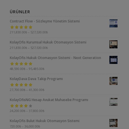
ÜRÜNLER
Contract Flow - Sözleşme Yönetim Sistemi
5 üzerinden
211,830.00
₺
–
527,530.00
₺
5.00
oy aldı
KolayOfis Kurumsal Hukuk Otomasyon Sistemi
211,830.00
₺
–
527,530.00
₺
KolayOfis Hukuk Otomasyon Sistemi - Next Generation
5 üzerinden
48,590.00
₺
–
95,485.00
₺
5.00
oy aldı
KolayDava Dava Takip Programı
5 üzerinden
27,700.00
₺
–
41,300.00
₺
5.00
oy aldı
KolayOfisNG Hesap Avukat Muhasebe Programı
5
24,200.00
₺
–
37,800.00
₺
üzerinden
KolayOfis Bulut Hukuk Otomasyon Sistemi
4.00
oy aldı
720.00
₺
–
36,000.00
₺