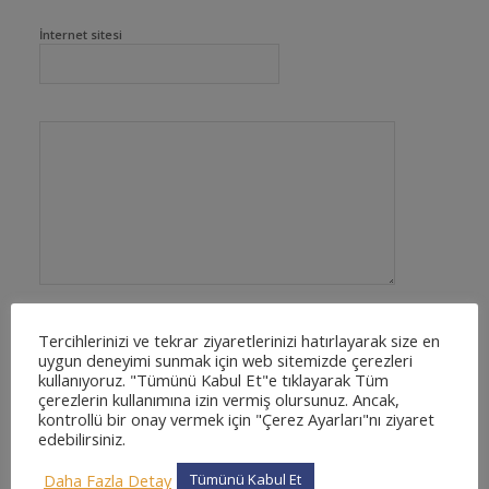
İnternet sitesi
Tercihlerinizi ve tekrar ziyaretlerinizi hatırlayarak size en
uygun deneyimi sunmak için web sitemizde çerezleri
kullanıyoruz. "Tümünü Kabul Et"e tıklayarak Tüm
çerezlerin kullanımına izin vermiş olursunuz. Ancak,
kontrollü bir onay vermek için "Çerez Ayarları"nı ziyaret
edebilirsiniz.
Daha Fazla Detay
Tümünü Kabul Et