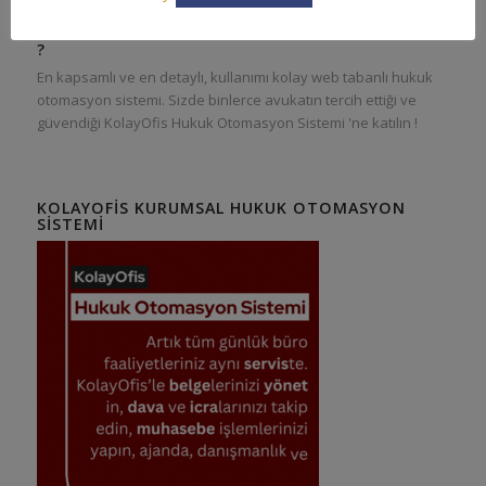
KOLAYOFIS HUKUK OTOMASYON SISTEMI NEDIR
?
En kapsamlı ve en detaylı, kullanımı kolay web tabanlı hukuk
otomasyon sistemi. Sizde binlerce avukatın tercih ettiği ve
güvendiği KolayOfis Hukuk Otomasyon Sistemi 'ne katılın !
KOLAYOFIS KURUMSAL HUKUK OTOMASYON
SISTEMI