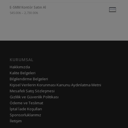
E-SMM Kontör Satın Al
545.00
₺
–
2,730.00
₺
KURUMSAL
Hakkımızda
Kalite Belgeleri
Bilgilendirme Belgeleri
Kişisel Verilerin Korunması Kanunu Aydınlatma Metni
Mesafeli Satış Sözleşmesi
Gizlilik ve Güvenlik Politikası
Ödeme ve Teslimat
İptal İade Koşulları
Sponsorluklarımız
İletişim