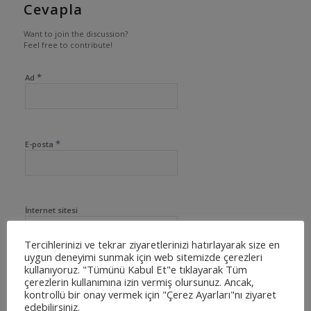
Cevapla
Want to join the discussion?
Feel free to contribute!
*
Ad
*
E-posta
İnternet sitesi
Tercihlerinizi ve tekrar ziyaretlerinizi hatırlayarak size en
uygun deneyimi sunmak için web sitemizde çerezleri
kullanıyoruz. "Tümünü Kabul Et"e tıklayarak Tüm
çerezlerin kullanımına izin vermiş olursunuz. Ancak,
kontrollü bir onay vermek için "Çerez Ayarları"nı ziyaret
edebilirsiniz.