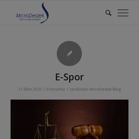
E-Spor
/
/
21 Ekim 2020
0 Yorumlar
tarafından
MicroDestek Blog