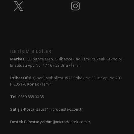
İLETİŞİM BİLGİLERİ
Merkez:
Gülbahçe Mah. Gülbahçe Cad. İzmir Yüksek Teknoloji
Enstitüsü Apt. No: 1 / 16 / 53 Urla / İzmir
İrtibat Ofisi:
Çınarlı Mahallesi 1572 Sokak No:33 İç Kapı No:203
PK.35170 Konak / İzmir
Tel:
0850 888 00 35
Satış E-Posta:
satis@microdestek.com.tr
Destek E-Posta:
yardim@microdestek.com.tr