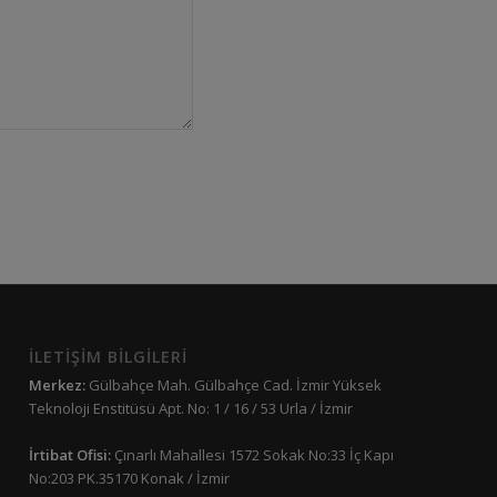
İLETİŞİM BİLGİLERİ
Merkez:
Gülbahçe Mah. Gülbahçe Cad. İzmir Yüksek
Teknoloji Enstitüsü Apt. No: 1 / 16 / 53 Urla / İzmir
İrtibat Ofisi:
Çınarlı Mahallesi 1572 Sokak No:33 İç Kapı
No:203 PK.35170 Konak / İzmir