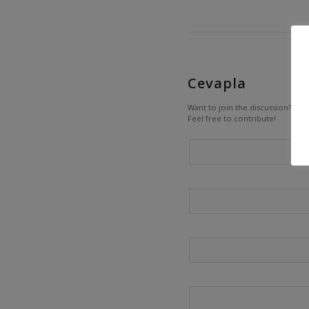
Cevapla
Want to join the discussion?
Feel free to contribute!