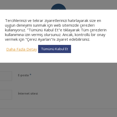
0
Tercihlerinizi ve tekrar ziyaretlerinizi hatırlayarak size en
CEVAPLAR
uygun deneyimi sunmak için web sitemizde çerezleri
kullanıyoruz. "Tümünü Kabul Et"e tıklayarak Tüm çerezlerin
kullanımına izin vermiş olursunuz. Ancak, kontrollü bir onay
vermek için "Çerez Ayarları"nı ziyaret edebilirsiniz.
Daha Fazla Detay
Tümünü Kabul Et
*
Ad
*
E-posta
İnternet sitesi