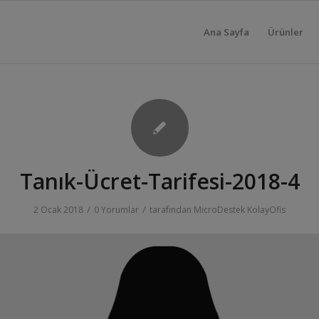
Ana Sayfa
Ürünler
Tanık-Ücret-Tarifesi-2018-4
/
/
2 Ocak 2018
0 Yorumlar
tarafından
MicroDestek KolayOfis