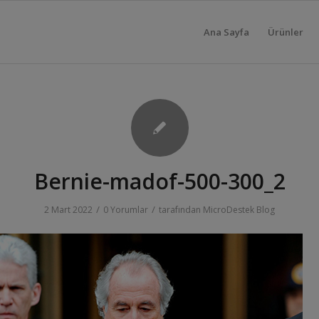
Ana Sayfa
Ürünler
Bernie-madof-500-300_2
/
/
2 Mart 2022
0 Yorumlar
tarafından
MicroDestek Blog