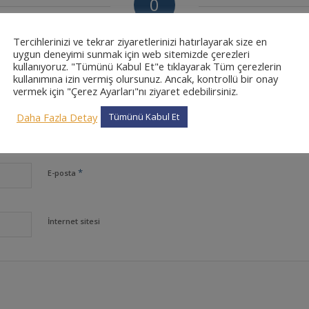
0
CEVAPLAR
Tercihlerinizi ve tekrar ziyaretlerinizi hatırlayarak size en
uygun deneyimi sunmak için web sitemizde çerezleri
kullanıyoruz. "Tümünü Kabul Et"e tıklayarak Tüm çerezlerin
kullanımına izin vermiş olursunuz. Ancak, kontrollü bir onay
vermek için "Çerez Ayarları"nı ziyaret edebilirsiniz.
Daha Fazla Detay
Tümünü Kabul Et
*
Ad
*
E-posta
İnternet sitesi