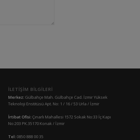
İLETİŞİM BİLGİLERİ
Merkez:
Gülbahçe Mah. Gülbahçe Cad. İzmir Yüksek
Teknoloji Enstitüsü Apt. No: 1 / 16 / 53 Urla / İzmir
İrtibat Ofisi:
Çınarlı Mahallesi 1572 Sokak No:33 İç Kapı
No:203 PK.35170 Konak / İzmir
Tel:
0850 888 00 35