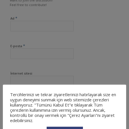
Want to join the discussion?
Feel free to contribute!
*
Ad
*
E-posta
İnternet sitesi
Tercihlerinizi ve tekrar ziyaretlerinizi hatırlayarak size en
uygun deneyimi sunmak için web sitemizde çerezleri
kullanıyoruz. "Tümünü Kabul Et"e tıklayarak Tüm
çerezlerin kullanımına izin vermiş olursunuz. Ancak,
kontrollü bir onay vermek için "Çerez Ayarları"nı ziyaret
edebilirsiniz.