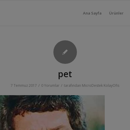
Ana Sayfa
Ürünler
pet
/
/
7 Temmuz 2017
0 Yorumlar
tarafından
MicroDestek KolayOfis