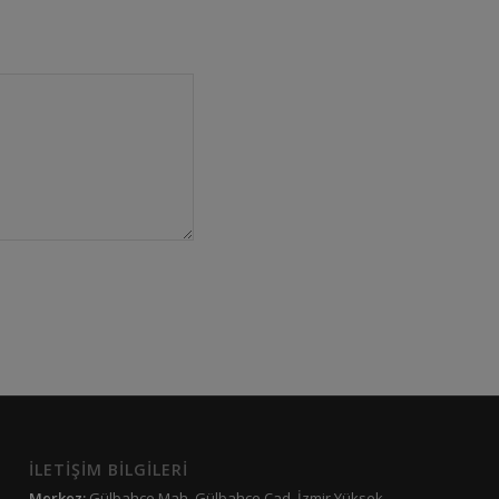
İLETİŞİM BİLGİLERİ
Merkez:
Gülbahçe Mah. Gülbahçe Cad. İzmir Yüksek