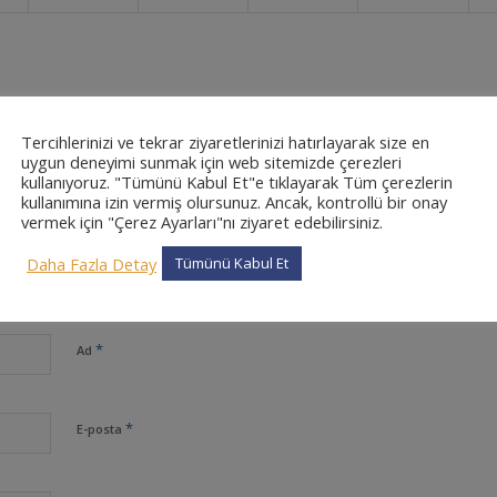
Tercihlerinizi ve tekrar ziyaretlerinizi hatırlayarak size en
0
uygun deneyimi sunmak için web sitemizde çerezleri
kullanıyoruz. "Tümünü Kabul Et"e tıklayarak Tüm çerezlerin
kullanımına izin vermiş olursunuz. Ancak, kontrollü bir onay
CEVAPLAR
vermek için "Çerez Ayarları"nı ziyaret edebilirsiniz.
Daha Fazla Detay
Tümünü Kabul Et
*
Ad
*
E-posta