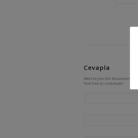
Cevapla
Want to join the discussion?
Feel free to contribute!