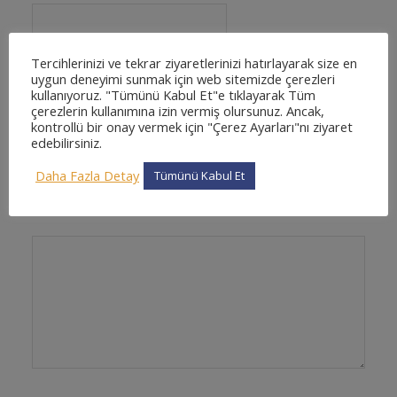
Tercihlerinizi ve tekrar ziyaretlerinizi hatırlayarak size en
uygun deneyimi sunmak için web sitemizde çerezleri
*
E-posta
kullanıyoruz. "Tümünü Kabul Et"e tıklayarak Tüm
çerezlerin kullanımına izin vermiş olursunuz. Ancak,
kontrollü bir onay vermek için "Çerez Ayarları"nı ziyaret
edebilirsiniz.
İnternet sitesi
Daha Fazla Detay
Tümünü Kabul Et