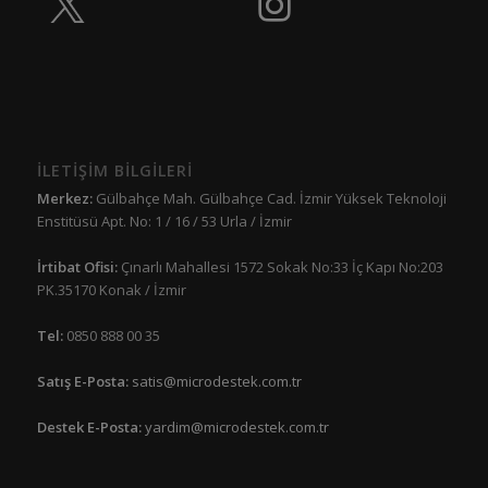
İLETİŞİM BİLGİLERİ
Merkez:
Gülbahçe Mah. Gülbahçe Cad. İzmir Yüksek Teknoloji
Enstitüsü Apt. No: 1 / 16 / 53 Urla / İzmir
İrtibat Ofisi:
Çınarlı Mahallesi 1572 Sokak No:33 İç Kapı No:203
PK.35170 Konak / İzmir
Tel:
0850 888 00 35
Satış E-Posta:
satis@microdestek.com.tr
Destek E-Posta:
yardim@microdestek.com.tr