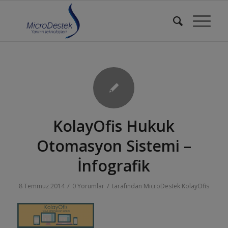
KolayOfis Hukuk
Otomasyon Sistemi –
İnfografik
/
/
8 Temmuz 2014
0 Yorumlar
tarafından
MicroDestek KolayOfis