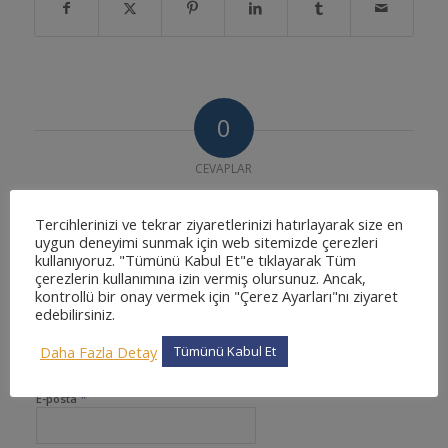
0
CEVAPLAR
Cevapla
Tercihlerinizi ve tekrar ziyaretlerinizi hatırlayarak size en
uygun deneyimi sunmak için web sitemizde çerezleri
Want to join the discussion?
Feel free to contribute!
kullanıyoruz. "Tümünü Kabul Et"e tıklayarak Tüm
çerezlerin kullanımına izin vermiş olursunuz. Ancak,
kontrollü bir onay vermek için "Çerez Ayarları"nı ziyaret
*
Ad
edebilirsiniz.
Daha Fazla Detay
Tümünü Kabul Et
*
E-posta