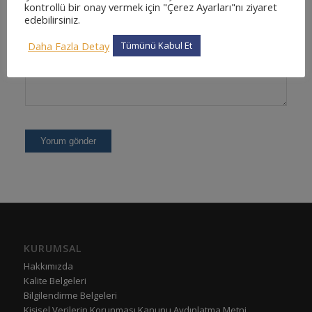
kontrollü bir onay vermek için "Çerez Ayarları"nı ziyaret
edebilirsiniz.
Daha Fazla Detay
Tümünü Kabul Et
KURUMSAL
Hakkımızda
Kalite Belgeleri
Bilgilendirme Belgeleri
Kişisel Verilerin Korunması Kanunu Aydınlatma Metni