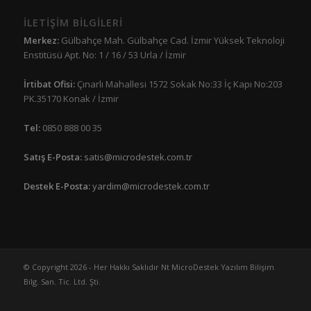
İLETİŞİM BİLGİLERİ
Merkez:
Gülbahçe Mah. Gülbahçe Cad. İzmir Yüksek Teknoloji
Enstitüsü Apt. No: 1 / 16 / 53 Urla / İzmir
İrtibat Ofisi:
Çınarlı Mahallesi 1572 Sokak No:33 İç Kapı No:203
PK.35170 Konak / İzmir
Tel:
0850 888 00 35
Satış E-Posta:
satis@microdestek.com.tr
Destek E-Posta:
yardim@microdestek.com.tr
© Copyright 2026 - Her Hakkı Saklıdır Nt MicroDestek Yazılım Bilişim
Bilg. San. Tic. Ltd. Şti.