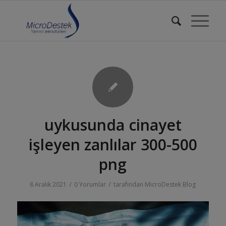
uykusunda cinayet
işleyen zanlılar 300-500
png
/
/
8 Aralık 2021
0 Yorumlar
tarafından
MicroDestek Blog