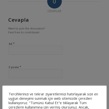
0
CEVAPLAR
Cevapla
Want to join the discussion?
Feel free to contribute!
*
Ad
*
E-posta
İnternet sitesi
Tercihlerinizi ve tekrar ziyaretlerinizi hatırlayarak size en
uygun deneyimi sunmak için web sitemizde çerezleri
kullanıyoruz. "Tümünü Kabul Et"e tıklayarak Tüm
çerezlerin kullanımına izin vermiş olursunuz. Ancak,