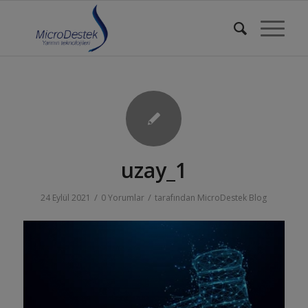
uzay_1
/
/
24 Eylül 2021
0 Yorumlar
tarafından
MicroDestek Blog