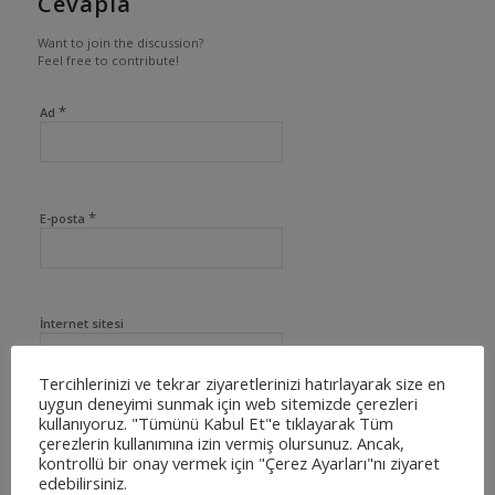
Cevapla
Want to join the discussion?
Feel free to contribute!
*
Ad
*
E-posta
İnternet sitesi
Tercihlerinizi ve tekrar ziyaretlerinizi hatırlayarak size en
uygun deneyimi sunmak için web sitemizde çerezleri
kullanıyoruz. "Tümünü Kabul Et"e tıklayarak Tüm
çerezlerin kullanımına izin vermiş olursunuz. Ancak,
kontrollü bir onay vermek için "Çerez Ayarları"nı ziyaret
edebilirsiniz.