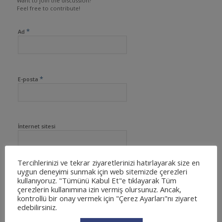
Want to join the discussion?
Feel free to contribute!
*
Ad
*
E-posta
İnternet sitesi
Tercihlerinizi ve tekrar ziyaretlerinizi hatırlayarak size en
uygun deneyimi sunmak için web sitemizde çerezleri
kullanıyoruz. "Tümünü Kabul Et"e tıklayarak Tüm
çerezlerin kullanımına izin vermiş olursunuz. Ancak,
kontrollü bir onay vermek için "Çerez Ayarları"nı ziyaret
edebilirsiniz.