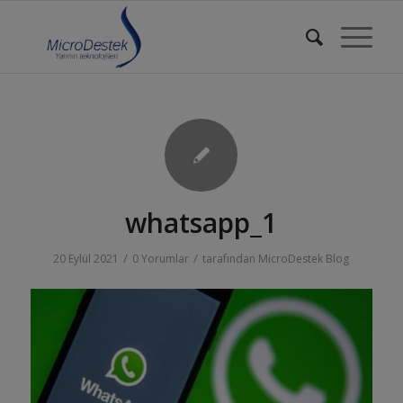
whatsapp_1
/
/
20 Eylül 2021
0 Yorumlar
tarafından
MicroDestek Blog