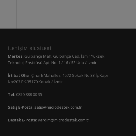
İLETİŞİM BİLGİLERİ
Merkez:
Gülbahçe Mah. Gülbahçe Cad. İzmir Yüksek
Teknoloji Enstitüsü Apt. No: 1 / 16 / 53 Urla / İzmir
İrtibat Ofisi:
Çınarlı Mahallesi 1572 Sokak No:33 İç Kapı
No:203 PK.35170 Konak / İzmir
Tel:
0850 888 00 35
Satış E-Posta:
satis@microdestek.com.tr
Destek E-Posta:
yardim@microdestek.com.tr