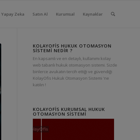
Yapay Zeka
Satın Al
Kurumsal
Kaynaklar
KOLAYOFIS HUKUK OTOMASYON
SISTEMI NEDIR ?
En kapsamlı ve en detaylı, kullanımı kolay
web tabanlı hukuk otomasyon sistemi. Sizde
binlerce avukatın tercih ettiği ve güvendiği
KolayOfis Hukuk Otomasyon Sistemi 'ne
katılın !
KOLAYOFIS KURUMSAL HUKUK
OTOMASYON SISTEMI