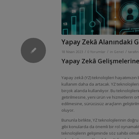
Yapay Zekâ Alanındaki Ge
/
/
/
18 Nisan 2023
0 Yorumlar
in
Genel
tarafı
Yapay Zekâ Gelişmelerin
Yapay zekâ (YZ) teknolojileri hayatımızın 
kullanım daha da artacak. YZ teknolojileri
birçok alanda kullanılıyor. Bu teknolojiler
getirilmesine, yeni ürün ve hizmetlerin or
edilmesine, sürücüsüz araçların geliştir
oluyor.
Bununla birlikte, YZ teknolojilerinin doğru
gibi konularda da önemli bir rol oynamak
teknolojilerin gelişiminde söz sahibi ol