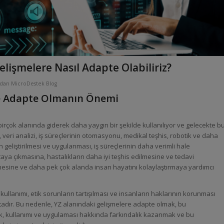
lişmelere Nasıl Adapte Olabiliriz?
ndan
MicroDestek Blog
e Adapte Olmanın Önemi
birçok alanında giderek daha yaygın bir şekilde kullanılıyor ve gelecekte b
, veri analizi, iş süreçlerinin otomasyonu, medikal teşhis, robotik ve daha
in geliştirilmesi ve uygulanması, iş süreçlerinin daha verimli hale
taya çıkmasına, hastalıkların daha iyi teşhis edilmesine ve tedavi
ilmesine ve daha pek çok alanda insan hayatını kolaylaştırmaya yardımcı
 kullanımı, etik sorunların tartışılması ve insanların haklarının korunması
tadır. Bu nedenle, YZ alanındaki gelişmelere adapte olmak, bu
mak, kullanımı ve uygulaması hakkında farkındalık kazanmak ve bu