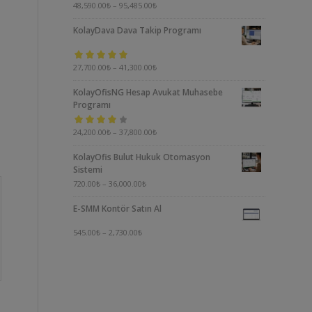
5 üzerinden
48,590.00
₺
–
95,485.00
₺
5.00
oy aldı
KolayDava Dava Takip Programı
5 üzerinden
27,700.00
₺
–
41,300.00
₺
5.00
oy aldı
KolayOfisNG Hesap Avukat Muhasebe
Programı
5
24,200.00
₺
–
37,800.00
₺
üzerinden
KolayOfis Bulut Hukuk Otomasyon
4.00
oy aldı
Sistemi
720.00
₺
–
36,000.00
₺
E-SMM Kontör Satın Al
545.00
₺
–
2,730.00
₺