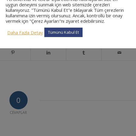
işmelere Nasıl Adapte Olabiliriz?
uygun deneyimi sunmak için web sitemizde çerezleri
kullanıyoruz. "Tümünü Kabul Et"e tıklayarak Tüm çerezlerin
 için tıklayınız
kullanımına izin vermiş olursunuz. Ancak, kontrollü bir onay
vermek için "Çerez Ayarları"nı ziyaret edebilirsiniz.
Daha Fazla Detay
Tümünü Kabul Et
0
CEVAPLAR