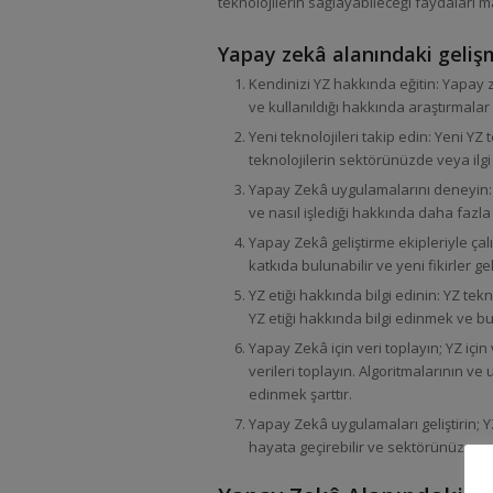
teknolojilerin sağlayabileceği faydaları 
Yapay zekâ alanındaki gelişm
Kendinizi YZ hakkında eğitin: Yapay z
ve kullanıldığı hakkında araştırmalar 
Yeni teknolojileri takip edin: Yeni YZ 
teknolojilerin sektörünüzde veya ilgi 
Yapay Zekâ uygulamalarını deneyin: YZ
ve nasıl işlediği hakkında daha fazl
Yapay Zekâ geliştirme ekipleriyle çalı
katkıda bulunabilir ve yeni fikirler geli
YZ etiği hakkında bilgi edinin: YZ tekn
YZ etiği hakkında bilgi edinmek ve bu
Yapay Zekâ için veri toplayın; YZ için
verileri toplayın. Algoritmalarının v
edinmek şarttır.
Yapay Zekâ uygulamaları geliştirin; YZ
hayata geçirebilir ve sektörünüze veya