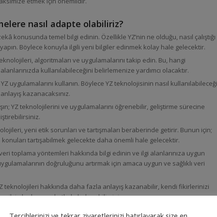
maksimize etmek için önemlidir.
elere nasıl adapte olabiliriz?
ekâ konusunda temel bilgi edinin. Özellikle YZ’nin ne olduğu, nasıl çalıştığı
yapın. Böylece konuyla ilgili yeni bilgiler edinmek kolay hale gelecektir.
teknolojileri, algoritmaları ve uygulamalarını takip edin. Bu, hangi
alanlarınızda kullanılabileceğini belirlemenize yardımcı olacaktır.
 uygulamalarını kullanın. Böylece YZ teknolojisinin nasıl kullanılabileceğ
a anlayış kazanacaksınız.
şın; YZ teknolojilerini ve uygulamalarını öğrenebilir, geliştirme sürecine
ştirebilirsiniz.
olojileri, yeni etik sorunları ve tartışmaları beraberinde getirir. Bunun için;
 konuları tartışabilmek gelecekte daha önemli hale gelecektir.
 veri toplama yöntemleri hakkında bilgi edinin ve ilgi alanlarınıza uygun
e uygulamalarının doğruluğunu artırmak için amaca uygun ve sağlıklı veri
 teknolojileri hakkında daha fazla anlayış kazanabilir, kendi fikirlerinizi
 ilgi alanlarınıza katkıda bulunabilirsiniz.
Tercihlerinizi ve tekrar ziyaretlerinizi hatırlayarak size en