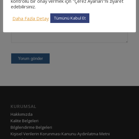
kontrollü bir onay vermek için "Çerez Ayarları"nı ziyaret
edebilirsiniz.
Daha Fazla Detay
Tümünü Kabul Et
KURUMSAL
Hakkımızda
Kalite Belgeleri
Bilgilendirme Belgeleri
Kişisel Verilerin Korunması Kanunu Aydınlatma Metni