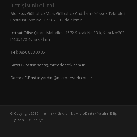
İLETİŞİM BİLGİLERİ
Merkez:
Gülbahçe Mah. Gülbahçe Cad. İzmir Yüksek Teknoloji
Enstitüsü Apt. No: 1 / 16 / 53 Urla / İzmir
İrtibat Ofisi:
Çınarlı Mahallesi 1572 Sokak No:33 İç Kapı No:203
PK.35170 Konak / İzmir
Tel:
0850 888 00 35
Satış E-Posta:
satis@microdestek.com.tr
Destek E-Posta:
yardim@microdestek.com.tr
© Copyright 2026 - Her Hakkı Saklıdır Nt MicroDestek Yazılım Bilişim
Bilg. San. Tic. Ltd. Şti.