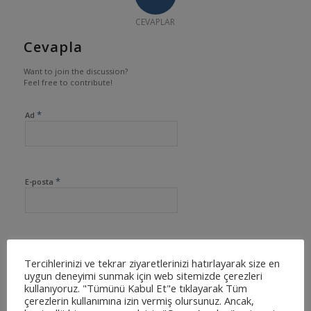
CEVAPLAR
Cevapla
Want to join the discussion?
Feel free to contribute!
*
Ad
*
E-posta
İnternet sitesi
Tercihlerinizi ve tekrar ziyaretlerinizi hatırlayarak size en
uygun deneyimi sunmak için web sitemizde çerezleri
kullanıyoruz. "Tümünü Kabul Et"e tıklayarak Tüm
çerezlerin kullanımına izin vermiş olursunuz. Ancak,