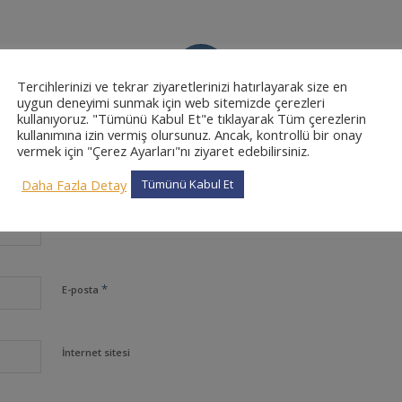
0
Tercihlerinizi ve tekrar ziyaretlerinizi hatırlayarak size en
uygun deneyimi sunmak için web sitemizde çerezleri
CEVAPLAR
kullanıyoruz. "Tümünü Kabul Et"e tıklayarak Tüm çerezlerin
kullanımına izin vermiş olursunuz. Ancak, kontrollü bir onay
vermek için "Çerez Ayarları"nı ziyaret edebilirsiniz.
Daha Fazla Detay
Tümünü Kabul Et
*
Ad
*
E-posta
İnternet sitesi