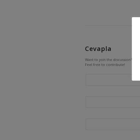
Cevapla
Want to join the discussion?
Feel free to contribute!