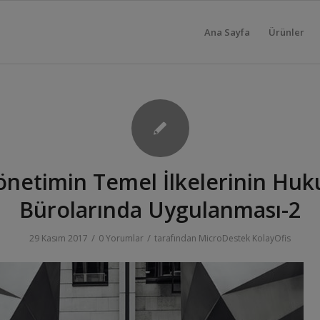
Ana Sayfa
Ürünler
önetimin Temel İlkelerinin Huk
Bürolarında Uygulanması-2
/
/
29 Kasım 2017
0 Yorumlar
tarafından
MicroDestek KolayOfis