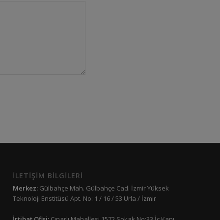
İLETİŞİM BİLGİLERİ
Merkez:
Gülbahçe Mah. Gülbahçe Cad. İzmir Yüksek
Teknoloji Enstitüsü Apt. No: 1 / 16 / 53 Urla / İzmir
İrtibat Ofisi:
Çınarlı Mahallesi 1572 Sokak No:33 İç Kapı