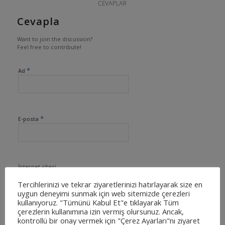
CEVAPLAR
Cevapla
Want to join the discussion?
Feel free to contribute!
*
Ad
*
E-posta
İnternet sitesi
Tercihlerinizi ve tekrar ziyaretlerinizi hatırlayarak size en
uygun deneyimi sunmak için web sitemizde çerezleri
kullanıyoruz. "Tümünü Kabul Et"e tıklayarak Tüm
çerezlerin kullanımına izin vermiş olursunuz. Ancak,
kontrollü bir onay vermek için "Çerez Ayarları"nı ziyaret