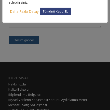
edebilirsiniz.
Daha Fazla Detay
Tümünü Kabul Et
KURUMSAL
Hakkımızda
Kalite Belgeleri
Bilgilendirme Belgeleri
Kişisel Verilerin Korunması Kanunu Aydınlatma Metni
Mesafeli Satış Sözleşmesi
Gizlilik ve Güvenlik Politikası