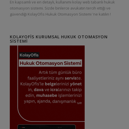
En kapsamlı ve en detaylı, kullanımı kolay web tabanlı hukuk
otomasyon sistemi. Sizde binlerce avukatın tercih ettiği ve
güvendiği KolayOfis Hukuk Otomasyon Sistemi 'ne katılın !
KOLAYOFIS KURUMSAL HUKUK OTOMASYON
SISTEMI