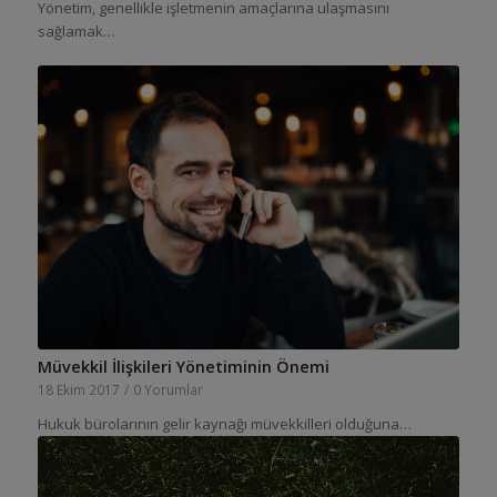
Yönetim, genellikle işletmenin amaçlarına ulaşmasını
sağlamak…
Müvekkil İlişkileri Yönetiminin Önemi
18 Ekim 2017
/
0 Yorumlar
Hukuk bürolarının gelir kaynağı müvekkilleri olduğuna…