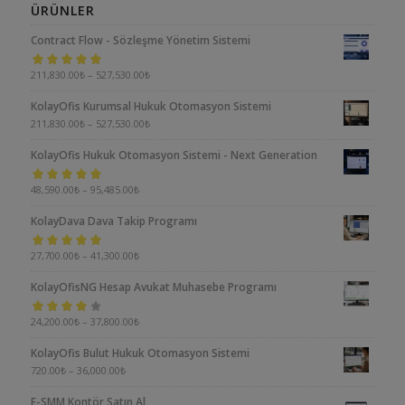
ÜRÜNLER
Contract Flow - Sözleşme Yönetim Sistemi
5 üzerinden
211,830.00
₺
–
527,530.00
₺
5.00
oy aldı
KolayOfis Kurumsal Hukuk Otomasyon Sistemi
211,830.00
₺
–
527,530.00
₺
KolayOfis Hukuk Otomasyon Sistemi - Next Generation
5 üzerinden
48,590.00
₺
–
95,485.00
₺
5.00
oy aldı
KolayDava Dava Takip Programı
5 üzerinden
27,700.00
₺
–
41,300.00
₺
5.00
oy aldı
KolayOfisNG Hesap Avukat Muhasebe Programı
5
24,200.00
₺
–
37,800.00
₺
üzerinden
KolayOfis Bulut Hukuk Otomasyon Sistemi
4.00
oy aldı
720.00
₺
–
36,000.00
₺
E-SMM Kontör Satın Al