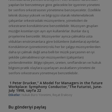
yapılan bir benzetmeye göre gelecekte bir işyerinin yönetimi
bir senfoni orkestrasının yönetimine benzeyecektir. Özellikle
teknik düzeyi yüksek ve bilgi işçisi olarak nitelenebilecek
çalışanlar orkestradaki müzisyenlere, yöneticileri de
orkestranın kondüktörüne benzetilebilir. Müzisyen grupları
müziğin kısımları için ayrı ayrı kullanılırlar. Bunlar da iş
projelerine benzetilir. Müzisyenler ayrıca çalmakta usta
oldukları enstrümanlara göre bölümlere (takımlara) ayrılırlar.
Kondüktörün (yöneticinin) rolü her bir çalgıyı müzisyenlerden
daha iyi çalmak değil ama belli bir müzik parçasının en iyi
şekilde çalınabilmesi için müzisyenleri (çalışanları)
yönlendirmektir. Bilgiyi işleyen, üreten, sınıflandıran ve hukuk
bilgisini pratik olaylara uyarlayan avukatların yönetimi de
senfoni orkestrasını yönetmeye benzetilebilir.
1 Peter Drucker,” A Model for Managers in the future
Workplace: Symphony Conductor,”The Futurist, June-
July 1998, sayfa 22
Etiketler:
Hukuk Büro Yönetimi
,
Reşat Eraksoy
Bu gönderiyi paylaş