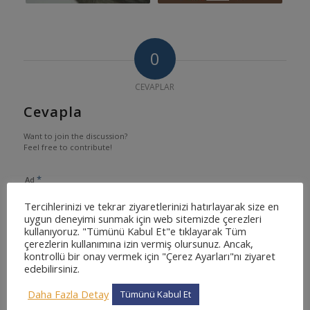
0
CEVAPLAR
Cevapla
Want to join the discussion?
Feel free to contribute!
*
Ad
Tercihlerinizi ve tekrar ziyaretlerinizi hatırlayarak size en
uygun deneyimi sunmak için web sitemizde çerezleri
kullanıyoruz. "Tümünü Kabul Et"e tıklayarak Tüm
çerezlerin kullanımına izin vermiş olursunuz. Ancak,
*
E-posta
kontrollü bir onay vermek için "Çerez Ayarları"nı ziyaret
edebilirsiniz.
Daha Fazla Detay
Tümünü Kabul Et