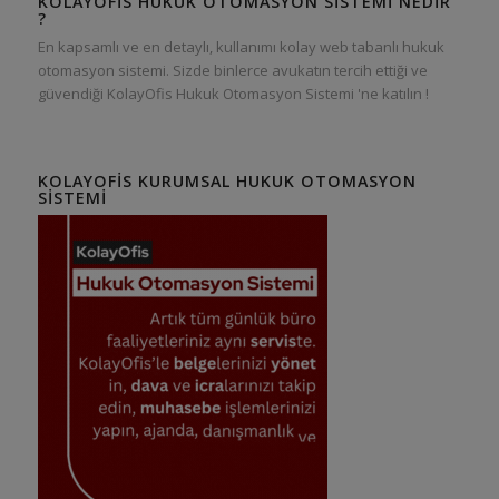
KOLAYOFIS HUKUK OTOMASYON SISTEMI NEDIR
?
En kapsamlı ve en detaylı, kullanımı kolay web tabanlı hukuk
otomasyon sistemi. Sizde binlerce avukatın tercih ettiği ve
güvendiği KolayOfis Hukuk Otomasyon Sistemi 'ne katılın !
KOLAYOFIS KURUMSAL HUKUK OTOMASYON
SISTEMI