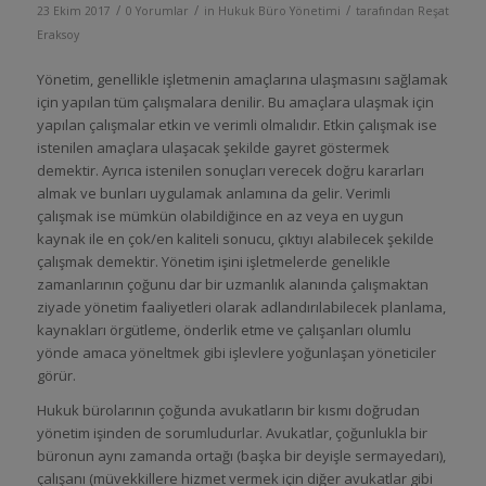
/
/
/
23 Ekim 2017
0 Yorumlar
in
Hukuk Büro Yönetimi
tarafından
Reşat
Eraksoy
Yönetim, genellikle işletmenin amaçlarına ulaşmasını sağlamak
için yapılan tüm çalışmalara denilir. Bu amaçlara ulaşmak için
yapılan çalışmalar etkin ve verimli olmalıdır. Etkin çalışmak ise
istenilen amaçlara ulaşacak şekilde gayret göstermek
demektir. Ayrıca istenilen sonuçları verecek doğru kararları
almak ve bunları uygulamak anlamına da gelir. Verimli
çalışmak ise mümkün olabildiğince en az veya en uygun
kaynak ile en çok/en kaliteli sonucu, çıktıyı alabilecek şekilde
çalışmak demektir. Yönetim işini işletmelerde genelikle
zamanlarının çoğunu dar bir uzmanlık alanında çalışmaktan
ziyade yönetim faaliyetleri olarak adlandırılabilecek planlama,
kaynakları örgütleme, önderlik etme ve çalışanları olumlu
yönde amaca yöneltmek gibi işlevlere yoğunlaşan yöneticiler
görür.
Hukuk bürolarının çoğunda avukatların bir kısmı doğrudan
yönetim işinden de sorumludurlar. Avukatlar, çoğunlukla bir
büronun aynı zamanda ortağı (başka bir deyişle sermayedarı),
çalışanı (müvekkillere hizmet vermek için diğer avukatlar gibi