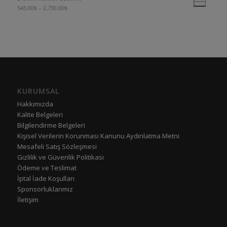
545.00
₺
–
2,730.00
₺
KURUMSAL
Hakkımızda
Kalite Belgeleri
Bilgilendirme Belgeleri
Kişisel Verilerin Korunması Kanunu Aydınlatma Metni
Mesafeli Satış Sözleşmesi
Gizlilik ve Güvenlik Politikası
Ödeme ve Teslimat
İptal İade Koşulları
Sponsorluklarımız
İletişim