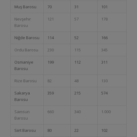
Muş Barosu
70
31
101
Nevşehir
121
57
178
Barosu
Niğde Barosu
114
52
166
Ordu Barosu
230
115
345
Osmaniye
199
112
311
Barosu
Rize Barosu
82
48
130
Sakarya
359
215
574
Barosu
Samsun
660
340
1.000
Barosu
Siirt Barosu
80
22
102