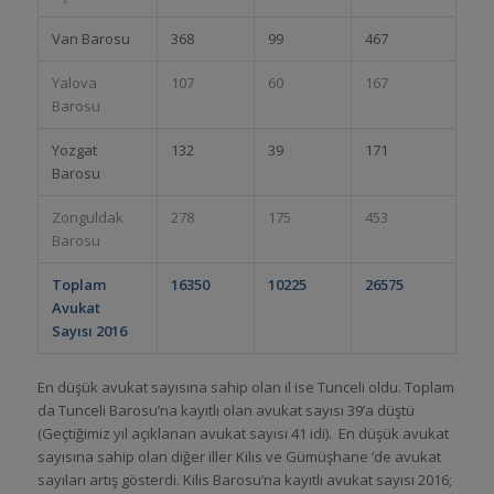
Van Barosu
368
99
467
Yalova
107
60
167
Barosu
Yozgat
132
39
171
Barosu
Zonguldak
278
175
453
Barosu
Toplam
16350
10225
26575
Avukat
Sayısı 2016
En düşük avukat sayısına sahip olan il ise Tunceli oldu. Toplam
da Tunceli Barosu’na kayıtlı olan avukat sayısı 39’a düştü
(Geçtiğimiz yıl açıklanan avukat sayısı 41 idi). En düşük avukat
sayısına sahip olan diğer iller Kilis ve Gümüşhane ‘de avukat
sayıları artış gösterdi. Kilis Barosu’na kayıtlı avukat sayısı 2016;