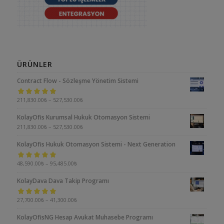
ÜRÜNLER
Contract Flow - Sözleşme Yönetim Sistemi
5 üzerinden
211,830.00
₺
–
527,530.00
₺
5.00
oy aldı
KolayOfis Kurumsal Hukuk Otomasyon Sistemi
211,830.00
₺
–
527,530.00
₺
KolayOfis Hukuk Otomasyon Sistemi - Next Generation
5 üzerinden
48,590.00
₺
–
95,485.00
₺
5.00
oy aldı
KolayDava Dava Takip Programı
5 üzerinden
27,700.00
₺
–
41,300.00
₺
5.00
oy aldı
KolayOfisNG Hesap Avukat Muhasebe Programı