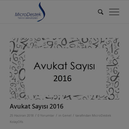
Avukat Sayısı 2016
/
/
/
25 Haziran 2018
0 Yorumlar
in
Genel
tarafından
MicroDestek
KolayOfis