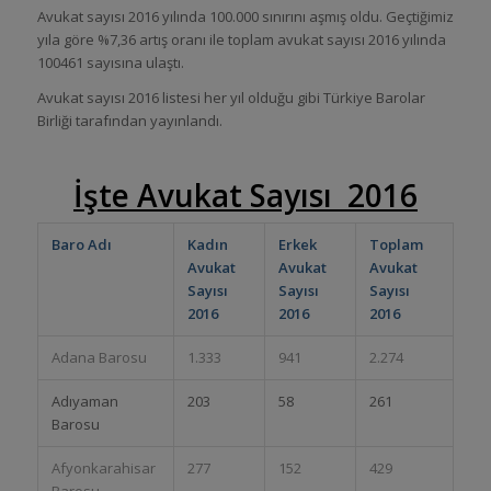
Avukat sayısı 2016 yılında 100.000 sınırını aşmış oldu. Geçtiğimiz
yıla göre %7,36 artış oranı ile toplam avukat sayısı 2016 yılında
100461 sayısına ulaştı.
Avukat sayısı 2016 listesi her yıl olduğu gibi Türkiye Barolar
Birliği tarafından yayınlandı.
İşte Avukat Sayısı 2016
Baro Adı
Kadın
Erkek
Toplam
Avukat
Avukat
Avukat
Sayısı
Sayısı
Sayısı
2016
2016
2016
Adana Barosu
1.333
941
2.274
Adıyaman
203
58
261
Barosu
Afyonkarahisar
277
152
429
Barosu