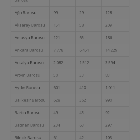
Ağrı Barosu
99
29
128
Aksaray Barosu
151
58
209
Amasya Barosu
121
65
186
Ankara Barosu
7.778
6.451
14.229
Antalya Barosu
2.082
1.512
3.594
Artvin Barosu
50
33
83
Aydın Barosu
601
410
1.011
Balıkesir Barosu
628
362
990
Bartın Barosu
49
43
92
Batman Barosu
234
63
297
Bilecik Barosu
61
42
103