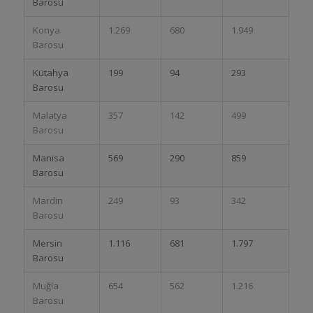
Barosu
Konya
1.269
680
1.949
Barosu
Kütahya
199
94
293
Barosu
Malatya
357
142
499
Barosu
Manisa
569
290
859
Barosu
Mardin
249
93
342
Barosu
Mersin
1.116
681
1.797
Barosu
Muğla
654
562
1.216
Barosu