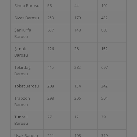
Sinop Barosu
58
44
102
Sivas Barosu
253
179
432
Şanlıurfa
657
148
805
Barosu
Şırnak
126
26
152
Barosu
Tekirdağ
415
282
697
Barosu
Tokat Barosu
208
134
342
Trabzon
298
206
504
Barosu
Tunceli
27
12
39
Barosu
Uşak Barosu
211
108
319