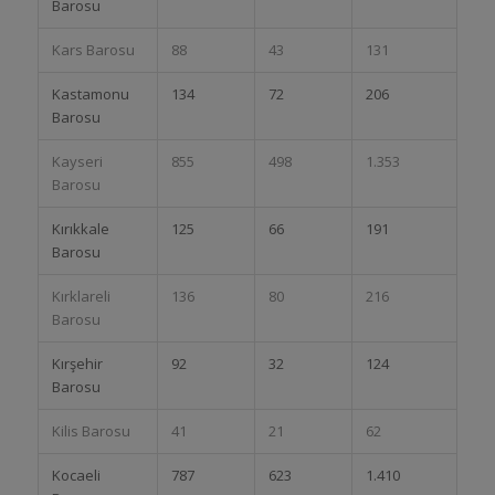
Barosu
Kars Barosu
88
43
131
Kastamonu
134
72
206
Barosu
Kayseri
855
498
1.353
Barosu
Kırıkkale
125
66
191
Barosu
Kırklareli
136
80
216
Barosu
Kırşehir
92
32
124
Barosu
Kilis Barosu
41
21
62
Kocaeli
787
623
1.410