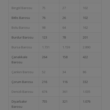
Bingöl Barosu
75
27
102
Bitlis Barosu
76
26
102
Bolu Barosu
98
64
162
Burdur Barosu
123
78
201
Bursa Barosu
1.731
1.159
2.890
Çanakkale
264
158
422
Barosu
Çankırı Barosu
52
34
86
Çorum Barosu
216
116
332
Denizli Barosu
674
361
1.035
Diyarbakır
755
321
1.076
Barosu