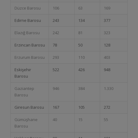
Düzce Barosu
106
63
169
Edirne Barosu
243
134
377
Elazığ Barosu
242
81
323
Erzincan Barosu
78
50
128
Erzurum Barosu
293
110
403
Eskişehir
522
426
948
Barosu
Gaziantep
946
384
1.330
Barosu
Giresun Barosu
167
105
272
Gümüşhane
40
15
55
Barosu