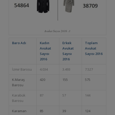
Avukat Sayısı 2016 -3
Baro Adı
Kadın
Erkek
Toplam
Avukat
Avukat
Avukat
Sayısı
Sayısı
Sayısı 2016
2016
2016
İzmir Barosu
4.034
3.493
7.527
K.Maraş
420
155
575
Barosu
Karabük
87
57
144
Barosu
Karaman
85
39
124