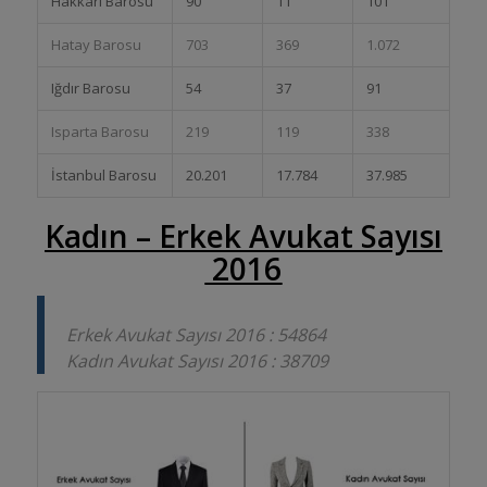
Hakkari Barosu
90
11
101
Hatay Barosu
703
369
1.072
Iğdır Barosu
54
37
91
Isparta Barosu
219
119
338
İstanbul Barosu
20.201
17.784
37.985
Kadın – Erkek Avukat Sayısı
2016
Erkek Avukat Sayısı 2016 : 54864
Kadın Avukat Sayısı 2016 : 38709