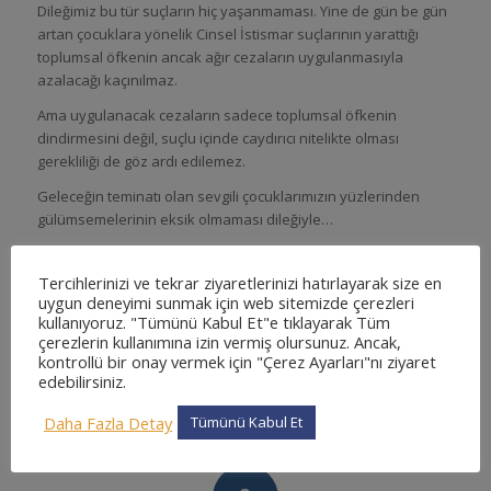
Dileğimiz bu tür suçların hiç yaşanmaması. Yine de gün be gün
artan çocuklara yönelik Cinsel İstismar suçlarının yarattığı
toplumsal öfkenin ancak ağır cezaların uygulanmasıyla
azalacağı kaçınılmaz.
Ama uygulanacak cezaların sadece toplumsal öfkenin
dindirmesini değil, suçlu içinde caydırıcı nitelikte olması
gerekliliği de göz ardı edilemez.
Geleceğin teminatı olan sevgili çocuklarımızın yüzlerinden
gülümsemelerinin eksik olmaması dileğiyle…
Etiketler:
hukuk haber
Tercihlerinizi ve tekrar ziyaretlerinizi hatırlayarak size en
uygun deneyimi sunmak için web sitemizde çerezleri
Bu gönderiyi paylaş
kullanıyoruz. "Tümünü Kabul Et"e tıklayarak Tüm
çerezlerin kullanımına izin vermiş olursunuz. Ancak,
kontrollü bir onay vermek için "Çerez Ayarları"nı ziyaret
edebilirsiniz.
Daha Fazla Detay
Tümünü Kabul Et