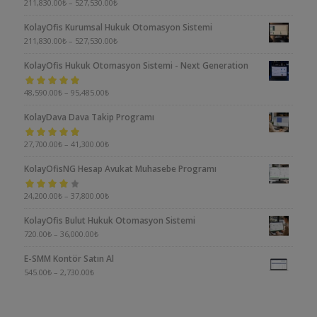
5 üzerinden
211,830.00
₺
–
527,530.00
₺
5.00
oy aldı
KolayOfis Kurumsal Hukuk Otomasyon Sistemi
211,830.00
₺
–
527,530.00
₺
KolayOfis Hukuk Otomasyon Sistemi - Next Generation
5 üzerinden
48,590.00
₺
–
95,485.00
₺
5.00
oy aldı
KolayDava Dava Takip Programı
5 üzerinden
27,700.00
₺
–
41,300.00
₺
5.00
oy aldı
KolayOfisNG Hesap Avukat Muhasebe Programı
5
24,200.00
₺
–
37,800.00
₺
üzerinden
KolayOfis Bulut Hukuk Otomasyon Sistemi
4.00
oy aldı
720.00
₺
–
36,000.00
₺
E-SMM Kontör Satın Al
545.00
₺
–
2,730.00
₺