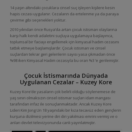
14 yaşın altındaki çocuklara cinsel suç işleyen kişilere kesin
hapis cezası uygulanır. Cezaların da ertelenme ya da paraya
çevirme gibi seçenekleri yoktur.
2010 yılından önce Rusya’da artan çocuk istismarı olaylarına
karşı halk kendi adaletini suçluya uygulamaya başlayınca,
toplumsal bir faciayı engellemek için kimyasal hadım cezasını
tatbik etmeye başlamışlardır. Çocuk istismarı ve cinsel
suçlardan tekrar geri gelenlerin sayısı yasa çıkmadan önce
%98 iken Kimyasal Hadım cezasıyla bu oran %3 ‘e gerilemiştir.
Çocuk İstismarında Dünyada
Uygulanan Cezalar – Kuzey Kore
Kuzey Kore’de yasaların çok belirli olduğu söylenemese de
yaş sınırı olmaksızın cinsel istismar suçları idam mangası
tarafından infaz ile sonuçlanmaktadır. Ancak Kuzey Kore
Lideri Kim Jong Un 18 yaşındaki bir kıza tecavüz eden gençlerin
kurşuna dizilmesi yerine diri diri yakılması emrini vermiş ve o
anları devlet televizyonunda canlı yayınlatmıştır.