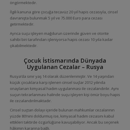
öngörmektedir.
İlgili kanuna göre çocuğa tecavüz 20 yıl hapis cezasıyla, cinsel
davranışta bulunmak 5 yıl ve 75.000 Euro para cezası
getirmektedir.
Ayrıca suçu işleyen mağdurun üzerinde güven ve otorite
sahibi biri tarafından işleniyorsa hapis cezası 10 yıla kadar
çıkabilmektedir.
Çocuk İstismarında Dünyada
Uygulanan Cezalar – Rusya
Rusya’da sınır yaş 14 olarak düzenlenmiştir. Ve 14 yaşından
küçük çocuklara karşı işlenen cinsel suçlar 2012 yılında
onaylanan kimyasal hadım uygulanması ile cezalandırılır. Aynı
suçun tekrarlanması halinde suçu işleyen kişi ömür boyu hapis
ile cezalandırılmaktadır.
Cinsel suçtan dolayı içeride bulunan mahkumlar cezalarının
yüzde 80’nini doldurmuş ise, kimyasal hadım cezasını kabul
ettikleri taktirde özgürlüğüne kavuşabiliyor. Ancak bu seçenek
hâkimin kararına bağlı.