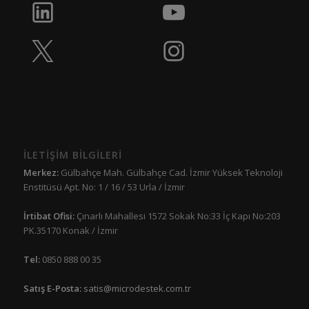
İLETİŞİM BİLGİLERİ
Merkez:
Gülbahçe Mah. Gülbahçe Cad. İzmir Yüksek Teknoloji
Enstitüsü Apt. No: 1 / 16 / 53 Urla / İzmir
İrtibat Ofisi:
Çınarlı Mahallesi 1572 Sokak No:33 İç Kapı No:203
PK.35170 Konak / İzmir
Tel:
0850 888 00 35
Satış E-Posta:
satis@microdestek.com.tr