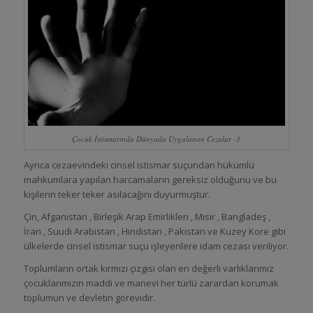
Çocuk İstismarında Dünyada Uygulanan Cezalar -3
Ayrıca cezaevindeki cinsel istismar suçundan hükümlü
mahkumlara yapılan harcamaların gereksiz olduğunu ve bu
kişilerin teker teker asılacağını duyurmuştur.
Çin, Afganistan , Birleşik Arap Emirlikleri , Mısır , Bangladeş ,
İran , Suudi Arabistan , Hindistan , Pakistan ve Kuzey Kore gibi
ülkelerde cinsel istismar suçu işleyenlere idam cezası veriliyor.
Toplumların ortak kırmızı çizgisi olan en değerli varlıklarımız
çocuklarımızın maddi ve manevi her türlü zarardan korumak
toplumun ve devletin görevidir.