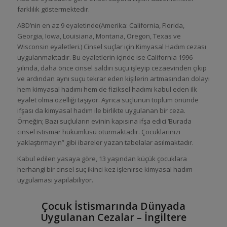
farklılık göstermektedir.
ABD’nin en az 9 eyaletinde(Amerika: California, Florida,
Georgia, Iowa, Louisiana, Montana, Oregon, Texas ve
Wisconsin eyaletleri.) Cinsel suçlar için Kimyasal Hadım cezası
uygulanmaktadır. Bu eyaletlerin içinde ise California 1996
yılında, daha önce cinsel saldırı suçu işleyip cezaevinden çıkıp
ve ardından aynı suçu tekrar eden kişilerin artmasından dolayı
hem kimyasal hadımı hem de fiziksel hadımı kabul eden ilk
eyalet olma özelliği taşıyor. Ayrıca suçlunun toplum önünde
ifşası da kimyasal hadım ile birlikte uygulanan bir ceza.
Örneğin; Bazı suçluların evinin kapısına ifşa edici ‘Burada
cinsel istismar hükümlüsü oturmaktadır. Çocuklarınızı
yaklaştırmayın” gibi ibareler yazan tabelalar asılmaktadır.
Kabul edilen yasaya göre, 13 yaşından küçük çocuklara
herhangi bir cinsel suç ikinci kez işlenirse kimyasal hadım
uygulaması yapılabiliyor.
Çocuk İstismarında Dünyada
Uygulanan Cezalar – İngiltere