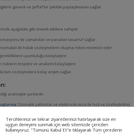
lgilerin güvenli ve şeffaf bir şekilde paylaşılmasını sağlar.
rinde aşağıdaki gibi önemli etkilere sahiptir:
tomasyonu ile zamandan ve paradan tasarruf sağlar.
zmaları ile hatalı sözleşmelerin oluşma riskini minimize eder.
erekliliklere uyumluluğu kolaylaştırır.
isklerin tespitini ve analizini kolaylaştırır.
a tüm sözleşmelere kolay erişim sağlar.
rı:
ığı avantajlar şunlardır:
luşturma:
Otomatik şablonlar ve elektronik imza ile hızlı ve özelleştirilmiş
lanabilir.
Tercihlerinizi ve tekrar ziyaretlerinizi hatırlayarak size en
an hatası riskini azaltır ve zamandan tasarruf sağlar.
uygun deneyimi sunmak için web sitemizde çerezleri
veri analizi ile sözleşmelerde yer alan riskler daha proaktif bir şekilde
kullanıyoruz. "Tümünü Kabul Et"e tıklayarak Tüm çerezlerin