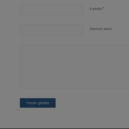
*
E-posta
İnternet sitesi