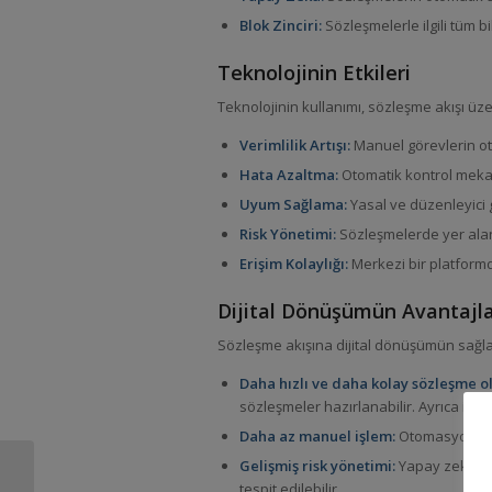
Blok Zinciri:
Sözleşmelerle ilgili tüm bi
Teknolojinin Etkileri
Teknolojinin kullanımı, sözleşme akışı üze
Verimlilik Artışı:
Manuel görevlerin o
Hata Azaltma:
Otomatik kontrol mekani
Uyum Sağlama:
Yasal ve düzenleyici g
Risk Yönetimi:
Sözleşmelerde yer alan r
Erişim Kolaylığı:
Merkezi bir platformd
Dijital Dönüşümün Avantajla
Sözleşme akışına dijital dönüşümün sağlad
Daha hızlı ve daha kolay sözleşme o
sözleşmeler hazırlanabilir. Ayrıca imza
Daha az manuel işlem:
Otomasyon, ins
Gelişmiş risk yönetimi:
Yapay zekâ ve 
Verimlilik ve İyileştirme:
tespit edilebilir.
Sözleşme Akışı