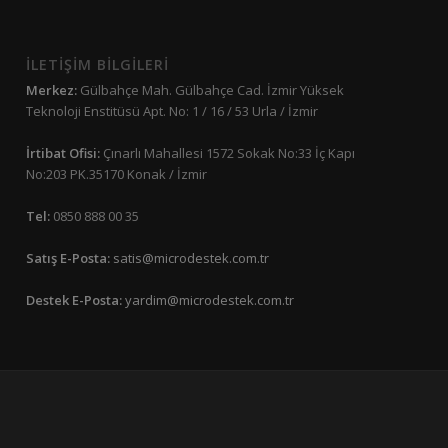
İLETİŞİM BİLGİLERİ
Merkez:
Gülbahçe Mah. Gülbahçe Cad. İzmir Yüksek
Teknoloji Enstitüsü Apt. No: 1 / 16 / 53 Urla / İzmir
İrtibat Ofisi:
Çınarlı Mahallesi 1572 Sokak No:33 İç Kapı
No:203 PK.35170 Konak / İzmir
Tel:
0850 888 00 35
Satış E-Posta:
satis@microdestek.com.tr
Destek E-Posta:
yardim@microdestek.com.tr