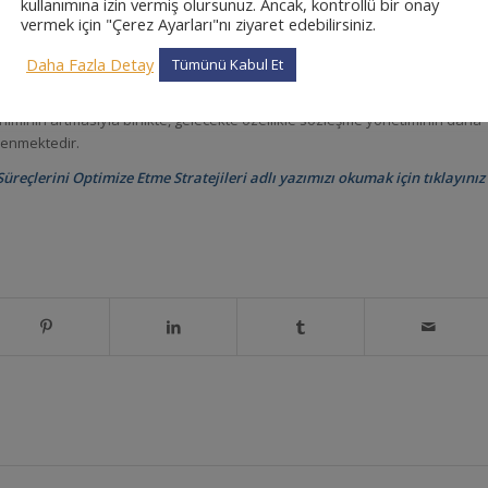
kullanımına izin vermiş olursunuz. Ancak, kontrollü bir onay
vermek için "Çerez Ayarları"nı ziyaret edebilirsiniz.
i gibi teknolojiler, sözleşmelerle ilgili tüm bilgilerin güvenli olasını sağlar.
nı sağlar.
Daha Fazla Detay
Tümünü Kabul Et
imli, daha az riskli ve daha güvenli hale getirir. Bu sayede işletmelere
anımının artmasıyla birlikte, gelecekte özellikle sözleşme yönetiminin daha
lenmektedir.
Süreçlerini Optimize Etme Stratejileri
adlı yazımızı okumak için tıklayınız