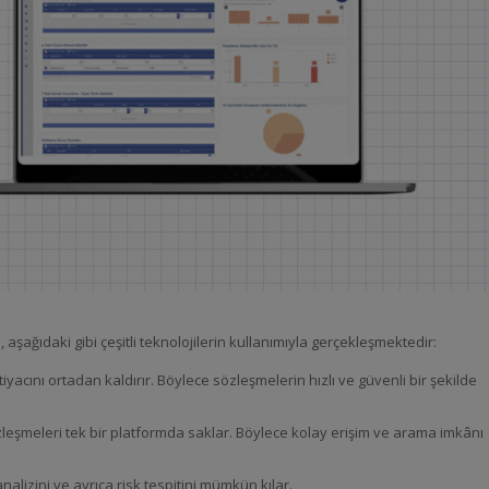
aşağıdaki gibi çeşitli teknolojilerin kullanımıyla gerçekleşmektedir:
tiyacını ortadan kaldırır. Böylece sözleşmelerin hızlı ve güvenli bir şekilde
eşmeleri tek bir platformda saklar. Böylece kolay erişim ve arama imkânı
alizini ve ayrıca risk tespitini mümkün kılar.