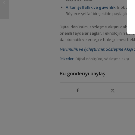
Süreçlerini Optimize
Artan şeffaflık ve güvenlik:
Blok zincir
Etme...
Böylece şeffaf bir şekilde paylaşılması
Dijital dönüşüm, sözleşme akışını daha ver
önemli faydalar sağlar. Teknolojinin kull
da otomatik ve entegre hale gelmesi bek
Verimlilik ve İyileştirme: Sözleşme Akışı 
Etiketler:
Dijital dönüşüm
,
sözleşme akışı
Bu gönderiyi paylaş